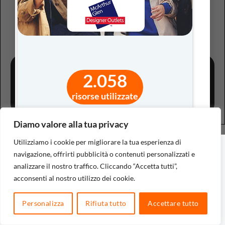
Copyright 2026 ©
Civicamente Srl Società Benefit
|
Dati
2.058
Societari
|
Privacy policy - Cookie policy
risorse utilizzate
Diamo valore alla tua privacy
Utilizziamo i cookie per migliorare la tua esperienza di
navigazione, offrirti pubblicità o contenuti personalizzati e
analizzare il nostro traffico. Cliccando “Accetta tutti”,
acconsenti al nostro utilizzo dei cookie.
Personalizza
Rifiuta tutto
Accettare tutto