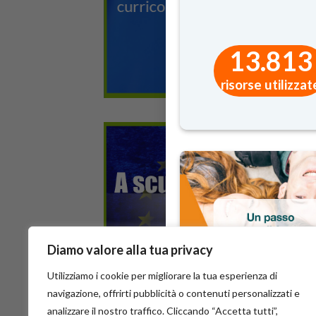
13.813
risorse utilizzat
Diamo valore alla tua privacy
Utilizziamo i cookie per migliorare la tua esperienza di
navigazione, offrirti pubblicità o contenuti personalizzati e
analizzare il nostro traffico. Cliccando “Accetta tutti”,