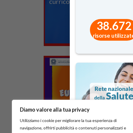
38.672
risorse utilizzat
Diamo valore alla tua privacy
Utilizziamo i cookie per migliorare la tua esperienza di
navigazione, offrirti pubblicità o contenuti personalizzati e