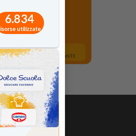
6.834
risorse utilizzate
segui il
LOGIN
FORNITE
dal/la tuo/a
INSEGNANTE