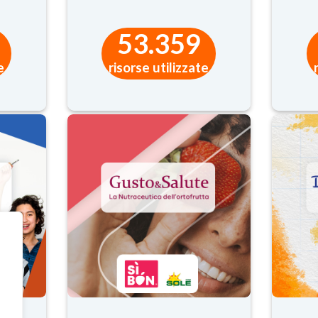
53.359
e
risorse utilizzate
E
Con le
CREDENZIALI 
©
Copyright 2023
CivicaMente Srl
|
Dati societari
|
Privacy policy - Cookie policy