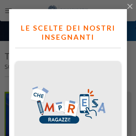
Salta
ai
contenuti
LE SCELTE DEI NOSTRI
INSEGNANTI
TRIVIA QUIZ
SCUOLA SECONDARIA II GRADO