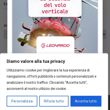
Email:
*
Diamo valore alla tua privacy
Utilizziamo i cookie per migliorare la tua esperienza di
7.093
navigazione, offrirti pubblicità o contenuti personalizzati e
analizzare il nostro traffico. Cliccando “Accetta tutti”,
risorse utilizzate
acconsenti al nostro utilizzo dei cookie.
Copyright 2023 ©
CivicaMente Srl
|
Dati societari
|
Privacy policy - Cookie
Personalizza
Rifiuta tutto
Accetta tutto
policy