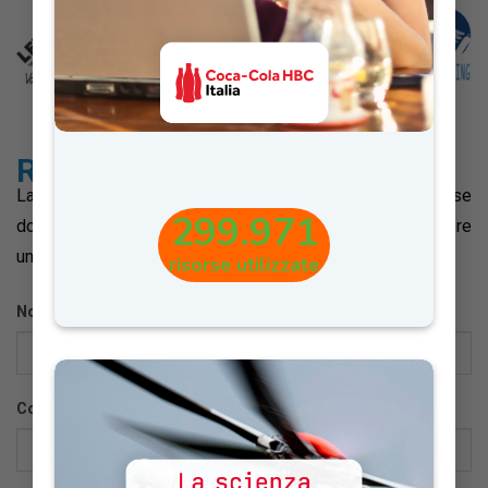
Richiedi informazioni
La nostra redazione
riaprirà il
24 Agosto
, pertanto, se
299.971
dovessi scriverci, dovrai attendere quella data per ricevere
una risposta.
risorse utilizzate
Nome:
*
Cognome:
*