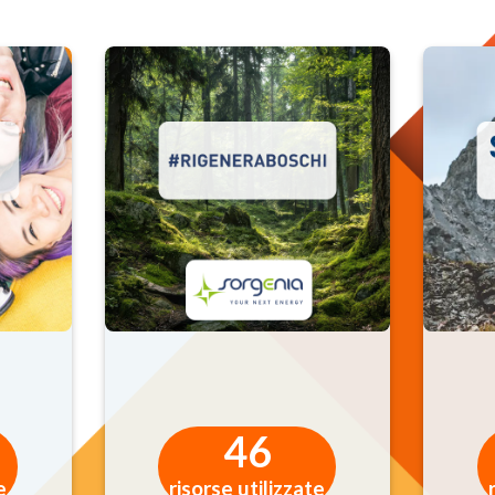
46
e
risorse utilizzate