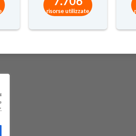
7.706
e
risorse utilizzate
i
e
,