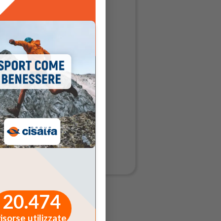
20.474
risorse utilizzate