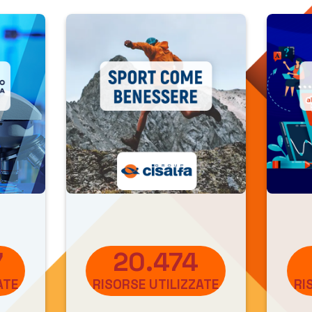
cuola) 2025-2026
è l’iniziativa educativa
orrenza e del Mercato (AGCM) e del Ministero
y (MIMIT), destinata alle scuole secondarie
I grado, che premia i giovani consumatori
tti dei consumatori
, aiutando gli studenti a
sapevolezza solide
sul tema, a rendere le loro
scienziose e ad applicare le giuste scelte in
orrette, pubblicità ingannevoli e clausole
7
20.474
ci e le attività formative messe a disposizione, i d
ATE
RISORSE UTILIZZATE
RI
o tra gli studenti
conoscenza, consapevolezza e confr