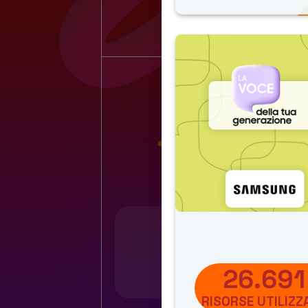
Risorse multimediali
per gli studenti
26.691
Vai alle risorse
RISORSE UTILIZZ