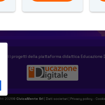
tutti i progetti della piattaforma didattica Educazione 
ght 2026©
CivicaMente Srl
|
Dati societari
|
Privacy policy - Cooki