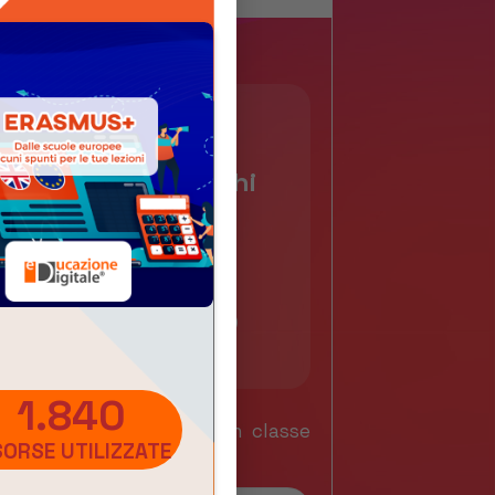
Invita i tuoi colleghi
a partecipare
all’iniziativa!
1.840
ocenti potranno avviare in classe
SORSE UTILIZZATE
onto sui temi proposti.