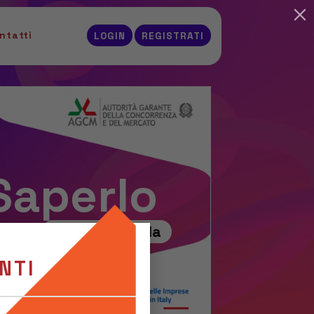
ntatti
LOGIN
REGISTRATI
Saperlo
anche a scuola
NTI