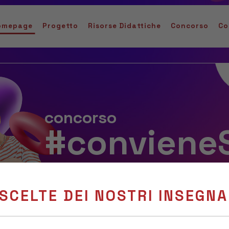
omepage
Progetto
Risorse Didattiche
Concorso
Co
concorso
#conviene
2025-2026
 SCELTE DEI NOSTRI INSEGNA