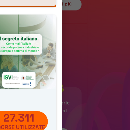
Scopri di più
Regolamento e liberatorie
per la partecipazione al
27.311
concorso
SORSE UTILIZZATE