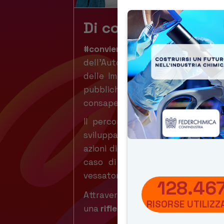
Di cosa si tratta?
#convieneSaperlo (anche a s
dell’Autorità Garante della Conc
delle Imprese e del Made in Ital
pubbliche o equiparate di I e I
consapevoli dei propri diritti.
Il percorso approfondisce i
diri
sviluppare una
cultura e una con
azioni di acquisto più sicure e co
caso di pratiche commerciali sc
vessatorie.
128.46
Attraverso gli strumenti didatti
RISORSE UTILIZZ
una
riflessione attiva
, promuovend