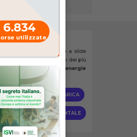
6.834
sorse utilizzate
trumentale
 e interattivo
che grazie a slide
a supporta l’apprendimento dei più
con i temi proposti:
le energie
 cities.
GUARDA ONLINE
SCARICA
UIDA DIDATTICA STRUMENTALE