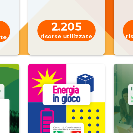
2.205
risorse utilizzate
ri
ate
Living Book e Guida didattica s
Il Living Book è lo
strumento multimediale
animate, giochi ed esercizi da svolgere a cas
piccoli, per familiarizzare gradualmente 
rinnovabili, la sostenibilità in città e le smart
GUARDA LO STRUMENTO IN 15''
SCARICA LA G
COMMENTI
VOTI