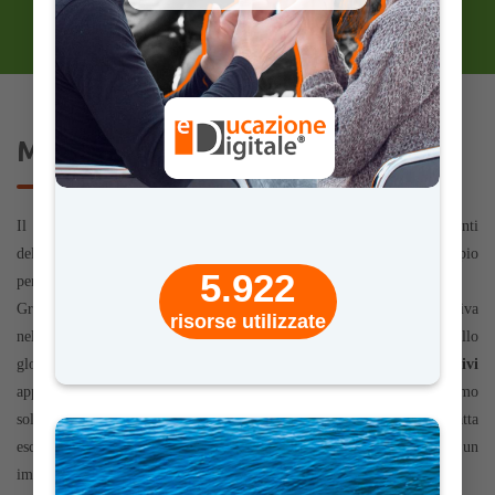
Minds of Change
Il percorso didattico
Minds of Change
è dedicato a docenti e studenti
delle
scuole secondarie di II grado,
che intendono approfondire l’ampio
5.922
perimetro di quella disciplina che chiamiamo “
sostenibilità
”.
Grazie all’esperienza di
Oxfam Italia
, l’ONG storicamente più attiva
risorse utilizzate
nell’ambito della lotta alle povertà ed alle disuguaglianze a livello
globale, gli studenti avranno a disposizione
strumenti digitali educativi
appositamente sviluppati per analizzare la poliedricità di quello che siamo
soliti chiamare
“sviluppo sostenibile”
, ricordando che non si tratta
esclusivamente di un problema ambientale, ma che investe con un
impatto deciso
l’economia, la salute
e, in definitiva,
la società
.