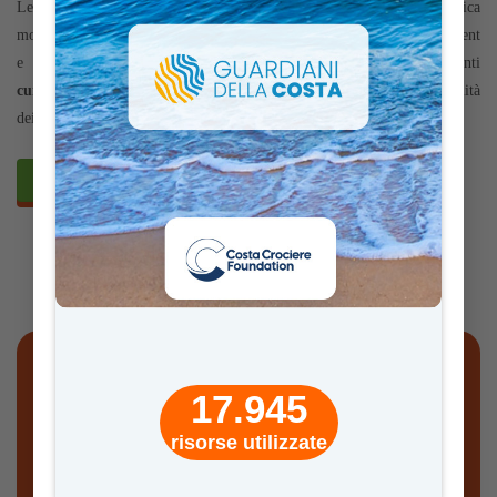
Le risorse presenti all’interno di
Minds of Change
, una guida didattica
monografica ed un multimediale educativo corredato da test di assessment
e verifica, spiegano con dettagli
tecnico-scientifici
e interessanti
curiosità
le emergenze ambientali, l’economia circolare, la sostenibilità
dei mercati di consumo e molto altro.
SCOPRI IL PROGETTO
17.945
Scopri come collegare
risorse utilizzate
“MINDS OF CHANGE”
alle
MATERIE CURRICOLARI