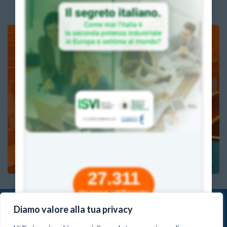
Vuoi
COSTRUIRE le tue LEZIONI
DIGITALI
con gli strumenti didattici di
Minds of Change
?
VAI ALLE CLASSI VIRTUALI
27.311
risorse utilizzate
Scopri tutti i progetti della piattaforma didattica Educazione
Diamo valore alla tua privacy
Digitale