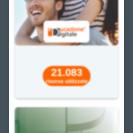
21.083
risorse utilizzate
Un multimediale educativo
per la scuola secondaria di II grado