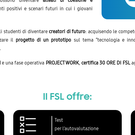
 possono diventare
alleati di coesione e
 positivi e scenari futuri in cui i giovani
li studenti di diventare
creatori di futuro
: acquisendo le compet
zare il
progetto di un prototipo
sul tema “tecnologia e innov
.
N
e una fase operativa
PROJECT WORK
,
certifica 30 ORE DI FSL
ag
Il FSL offre:
Test
per l’autovalutazione