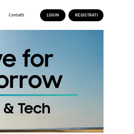
Contatti
LOGIN
REGISTRATI
ve for
orrow
 & Tech