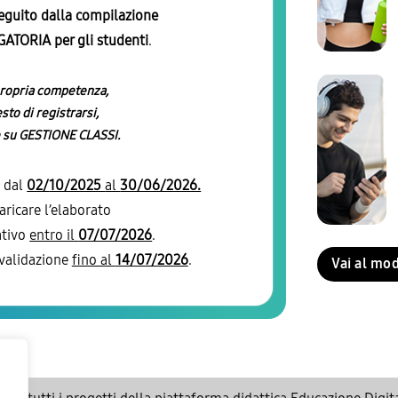
eguito dalla compilazione
ATORIA per gli studenti
.
 propria competenza,
sto di registrarsi,
re su GESTIONE CLASSI.
a dal
02/
10/2025
al
30/06/2026.
aricare l’elaborato
ativo
entro il
07/07/2026
.
 validazione
fino al
14/07/2026
.
Vai al mo