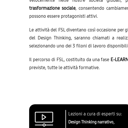
velocemente nelle nostre società globali,
trasformazione sociale
, consentendo cambiamenti
possono essere protagonisti attivi.
Le attività del FSL diventano così occasione per g
del Design Thinking, saranno chiamati a realiz
selezionando uno dei 3 filoni di lavoro disponibili
Il percorso di FSL, costituito da una fase
E-LEAR
previste, tutte le attività formative.
Lezioni a cura di esperti su:
Design Thinking narrativo,