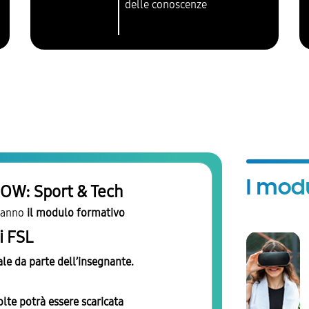
delle conoscenze
I modu
W: Sport & Tech
eranno
il modulo formativo
i FSL
ale da parte dell’insegnante.
te potrà essere scaricata