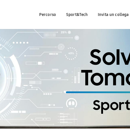
Percorso
Sport&Tech
Invita un collega
Sol
Tom
Sport