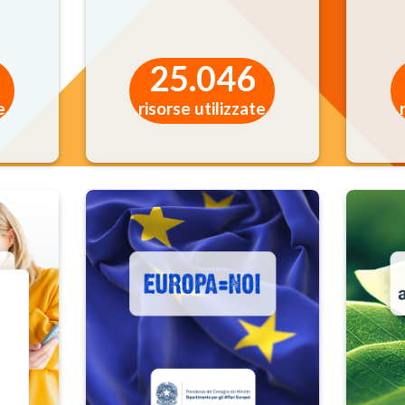
vicamente@pec.civicamente.it
25.046
e
risorse utilizzate