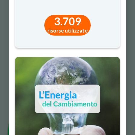
3.709
risorse utilizzate