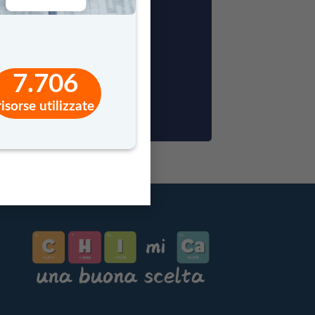
vranno essere
7.706
MATICA ALL’ALTRO.
risorse utilizzate