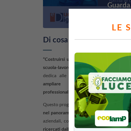
Guarda 
LE 
Di cosa si tratta?
“Costruirsi un futuro nell’industria chimic
scuola-lavoro
(FSL) che
Federchimica
, la 
dedica alle scuole secondarie di second
ampliare
i programmi scola
professionalizzanti
nell’ambito della
chimic
Questo progetto ha, infatti, come obiettivo
nel panorama lavorativo
, grazie a una for
aziendali, colmando così il gap tra compe
ricercati dalle imprese
.