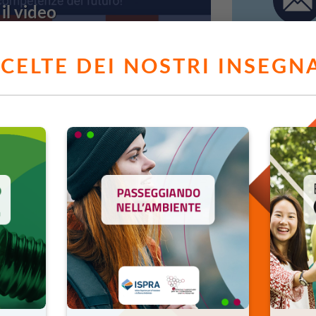
il video
SCELTE DEI NOSTRI INSEGN
Come fun
MO
a”
è il
percorso di formazione
Il 
federazione nazionale dell’industria chimica,
qua
o grado italiane, al fine di
integrare e
ci
stici con
esperienze altamente
ve
a
.
approfondiment
dagli studenti in
 principale
favorire l’inserimento di giovani
mazione aggiornata sulla base delle esigenze
tenze degli studenti e
profili professionali
INDUST