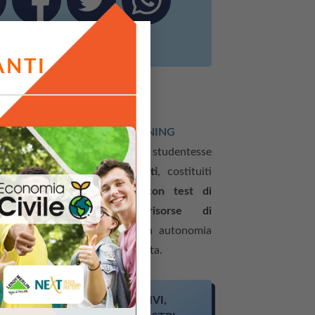
ANTI
ziona?
DULI FORMATIVI IN E-LEARNING
percorso offre a studenti e studentesse
ttro moduli professionalizzanti
, costituiti
ascuno da
unità formative con test di
rifica in itinere
e
risorse di
o
. I contenuti sono fruibili in autonomia
 qualsiasi momento della giornata.
ADESIVI,
RIA