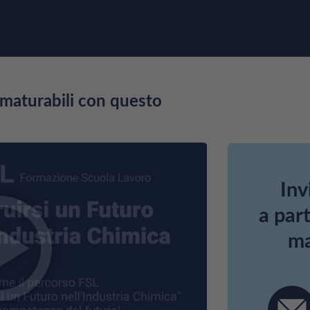
s maturabili con questo
Inv
a part
ma