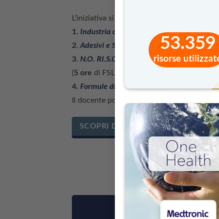
L’iniziativa si articola attraverso quattro mo
1.
Industria chimica
(
21 ore
di FSL)
53.359
2.
Adesivi e Sigillanti, Inchiostri da stampa, 
risorse utilizzat
3
.
N.O. RI.S.CHI. Nozioni Operative per il R
(
5 ore
di FSL)
4.
Formule di futuro
(
7 ore
di FSL)
Il docente potrà iscrivere le classi ad uno o
SCOPRI DI PIÙ
Per iscrivere le cl