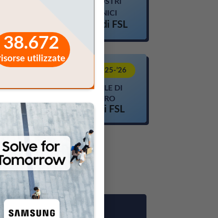
INCHIOSTRI
CA
i FSL
E VERNICI
13 ore di FSL
38.672
risorse utilizzate
NOVITÀ 2025-’26
FORMULE DI
.CHI
FUTURO
 FSL
7 ore di FSL
rarsi al percorso
,