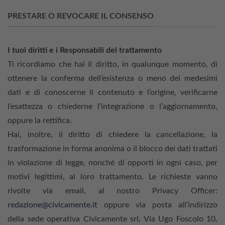
PRESTARE O REVOCARE IL CONSENSO
I tuoi diritti e i Responsabili del trattamento
Ti ricordiamo che hai il diritto, in qualunque momento, di
ottenere la conferma dell’esistenza o meno dei medesimi
dati e di conoscerne il contenuto e l’origine, verificarne
l’esattezza o chiederne l’integrazione o l’aggiornamento,
oppure la rettifica.
Hai, inoltre, il diritto di chiedere la cancellazione, la
trasformazione in forma anonima o il blocco dei dati trattati
in violazione di legge, nonché di opporti in ogni caso, per
motivi legittimi, al loro trattamento. Le richieste vanno
rivolte via email, al nostro Privacy Officer:
redazione@civicamente.it
oppure via posta all’indirizzo
della sede operativa Civicamente srl, Via Ugo Foscolo 10,