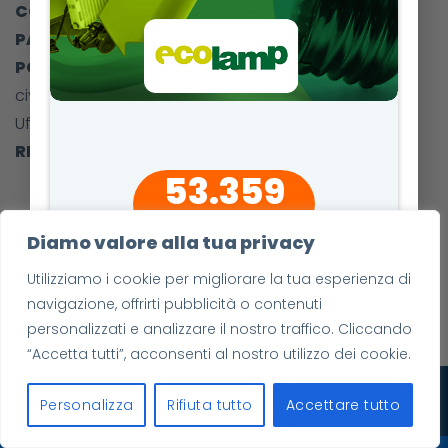
CODICE FISCALE
: 02096560202
PARTITA IVA
: 02096560202
POSTA ELETTRONICA CERTIFICATA
:
civicamente@pec.civicamente.it
Ufficio del registro di Mantova
REA
: MN-168623
53.359
risorse utilizzate
Diamo valore alla tua privacy
Utilizziamo i cookie per migliorare la tua esperienza di
navigazione, offrirti pubblicità o contenuti
personalizzati e analizzare il nostro traffico. Cliccando
“Accetta tutti”, acconsenti al nostro utilizzo dei cookie.
©
Copyright 2023
CivicaMente Srl
|
Dati societari
|
Privacy policy -
Personalizza
Rifiuta tutto
Accettare tutto
Cookie policy