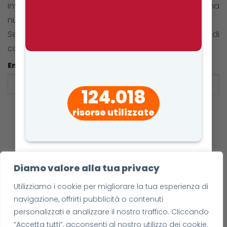
invieremo una email con il tuo username e una
nuova password per accedere alla piattaforma.
Se non ti dovesse arrivare la email, ti consigliamo di
controllare la cartella
spam
.
Email:
124.018
risorse utilizzate
Diamo valore alla tua privacy
Utilizziamo i cookie per migliorare la tua esperienza di
navigazione, offrirti pubblicità o contenuti
personalizzati e analizzare il nostro traffico. Cliccando
“Accetta tutti”, acconsenti al nostro utilizzo dei cookie.