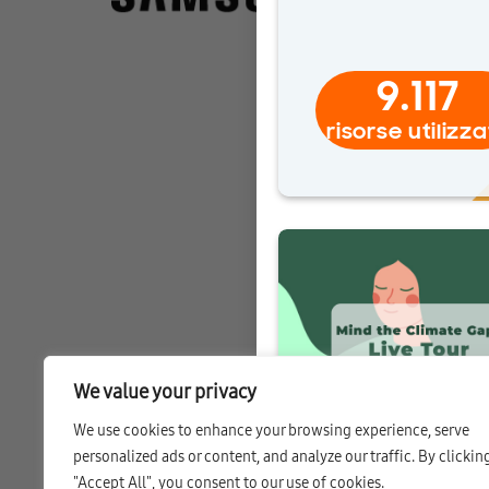
9.117
risorse utilizz
We value your privacy
We use cookies to enhance your browsing experience, serve
personalized ads or content, and analyze our traffic. By clickin
"Accept All", you consent to our use of cookies.