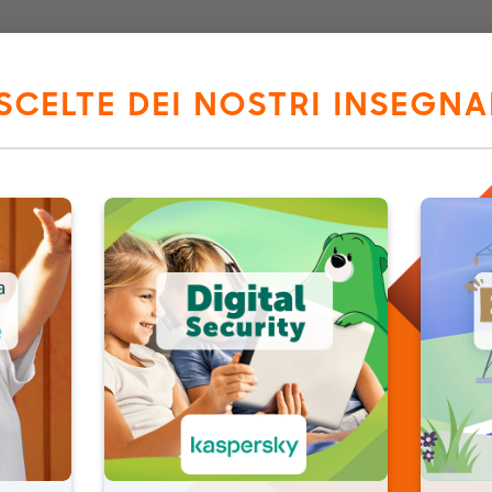
Percorso
Modulo Formativo
Invita un collega
 SCELTE DEI NOSTRI INSEGNA
Richiedi info
La nostra redazione
riaprirà i
to di Samsung, a cura di
attendere quella data per rice
 iniziative educative e di
Nome:
*