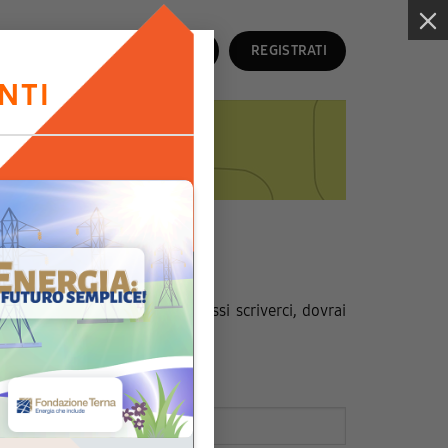
Contatti
LOGIN
REGISTRATI
NTI
rmazioni
l
24 Agosto
, pertanto, se dovessi scriverci, dovrai
vere una risposta.