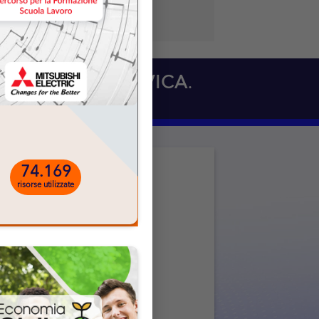
 EDUCAZIONE CIVICA
.
74.169
risorse utilizzate