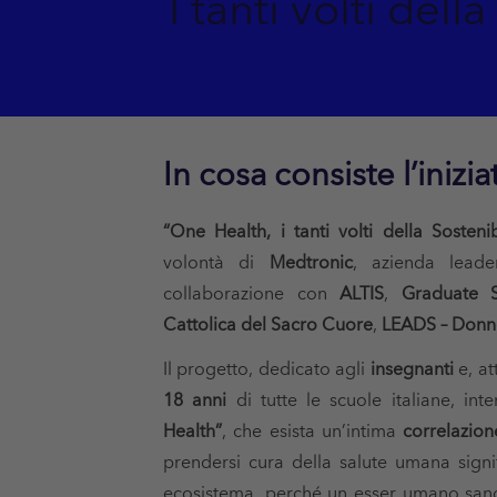
I tanti volti dell
In cosa consiste l’inizia
“One Health, i tanti volti della Sostenib
volontà di
Medtronic
, azienda leader
collaborazione con
ALTIS
,
Graduate S
Cattolica del Sacro Cuore
,
LEADS – Donne
Il progetto, dedicato agli
insegnanti
e, at
18 anni
di tutte le scuole italiane, inte
Health”
, che esista un’intima
correlazion
prendersi cura della salute umana signifi
ecosistema, perché un esser umano sano