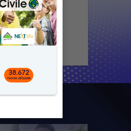
38.672
risorse utilizzate