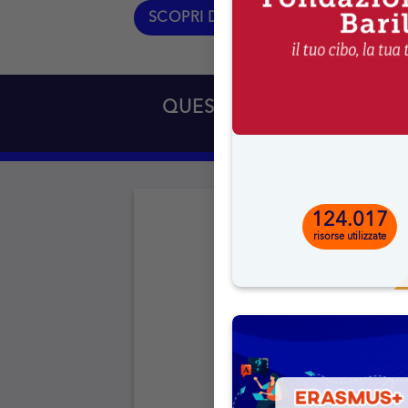
SCOPRI DI PIÙ
QUESTO PERCORSO CONS
124.017
risorse utilizzate