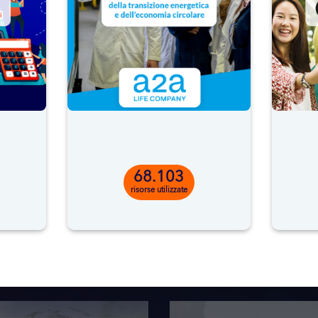
68.103
risorse utilizzate
Cosa puoi trovare?
Gli strumenti didattici per le tue lezioni digitali