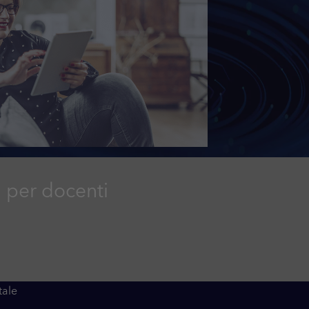
a per docenti
tale