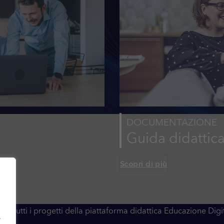
DOCUMENTAZIONE
Guida didattic
Scopri di più
pri tutti i progetti della piattaforma didattica Educazione Digi
.