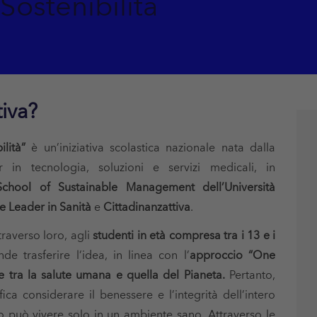
a Sostenibilità
tiva?
ilità”
è un’iniziativa scolastica nazionale nata dalla
 in tecnologia, soluzioni e servizi medicali, in
chool of Sustainable Management dell’Università
 Leader in Sanità
e
Cittadinanzattiva
.
traverso loro, agli
studenti in età compresa tra i 13 e i
nde trasferire l’idea, in linea con l’
approccio “One
e tra la salute umana e quella del Pianeta.
Pertanto,
ca considerare il benessere e l’integrità dell’intero
 può vivere solo in un ambiente sano. Attraverso le