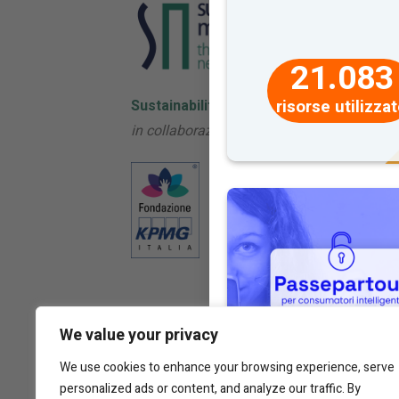
21.083
risorse utilizza
Sustainability Makers e Fondazione K
in collaborazione con
We value your privacy
We use cookies to enhance your browsing experience, serve
personalized ads or content, and analyze our traffic. By