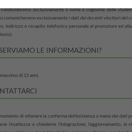
condividere i tuoi dati con il promotore del singolo percorso a 
 condivideremo esclusivamente il nome e cognome delle student
si comunicheremo esclusivamente i dati dei docenti vincitori del c
vo, indirizzo e recapito telefonico personale al promotore ed all
iesto).
SERVIAMO LE INFORMAZIONI?
massimo di 12 anni.
ONTATTARCI
 momento di ottenere la conferma dell’esistenza o meno dei dati per
rne l’esattezza o chiederne l’integrazione, l’aggiornamento, la rett