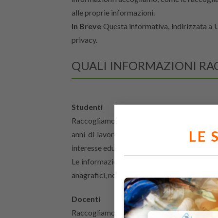
alle proprie informazioni.
In Breve
Questa informativa, indirizzata a Ut
privacy.
QUALI INFORMAZIONI R
Studenti
Raccogliamo informazioni relative a studenti 
LE 
anni di lavoro per formare e sensibilizzare
interesse educativo, nel costante principio di 
Le informazioni riguardano dettagli di contat
anagrafici, nonché altri dati di natura comun
Docenti
Raccogliamo informazioni relative a docenti 