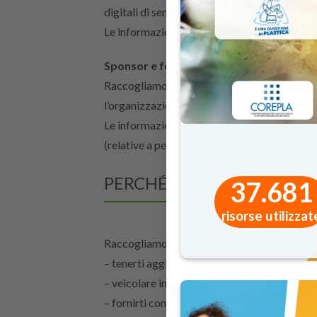
digitali di sensibilizzazione, percorsi di FSL p
Le informazioni riguardano dettagli di contat
Sponsor e fornitori
Raccogliamo informazioni relative al ruolo pr
l’organizzazione appartiene.
Le informazioni riguardano dettagli di contat
(relative a persone giuridiche).
PERCHÉ RACCOGLIAMO DA
37.681
risorse utilizzat
Raccogliamo tali informazioni per le seguenti
– tenerti aggiornato su nuovi percorsi educat
– veicolare inviti di carattere gratuito per e
– fornirti contenuti di interesse per il tuo pr