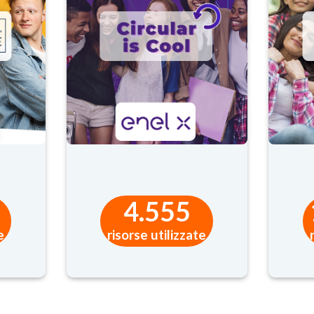
erment personale;
condizione che non prevalgano tuoi interessi o diritti e libertà fon
ENTO PER FINALITÀ DI MARKETING
a dei tuoi dati e in occasione di ogni comunicazione effettuata p
lità di opt-out disponibile in ogni comunicazione ricevuta, oppu
zione del trattamento ti verrà dato immediato riscontro.
azioni per consentire un’efficace gestione delle nostre community
4.555
LE TUE INFORMAZIONI?
e
risorse utilizzate
alla Community di EducazioneDigitale.it ci impegniamo a non comu
nitori, né nei confronti di altre parti terze.