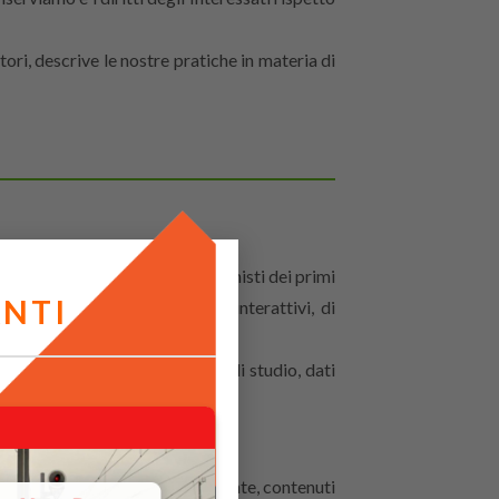
ori, descrive le nostre pratiche in materia di
rcorso formativo e sono protagonisti dei primi
ANTI
ed invitare ad eventi, anche interattivi, di
entata, interessi lavorativi e di studio, dati
a loro disposizione, gratuitamente, contenuti