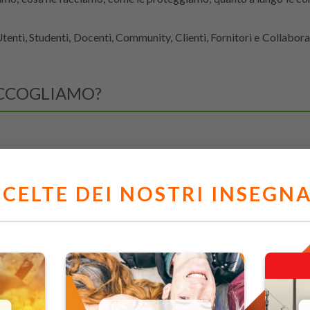
enti, Studenti, Docenti, Community, Clienti, Fornitori e Collaborat
ACCOGLIAMO?
di enti pubblici e privati e giovani che hanno concluso il loro pe
SCELTE DEI NOSTRI INSEGN
 su temi valoriali anche con riguardo alle competenze del futuro 
gratuità di tutti i contenuti offerti.
to (e-mail, numero di telefono) residenza, scuola o università frequ
e.
di scuole pubbliche e private di ogni ordine e grado per mettere 