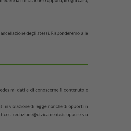
hiedere la limitazione o opporti, in ogni caso,
 cancellazione degli stessi. Risponderemo alle
edesimi dati e di conoscerne il contenuto e
ati in violazione di legge, nonché di opporti in
fficer:
redazione@civicamente.it
oppure via