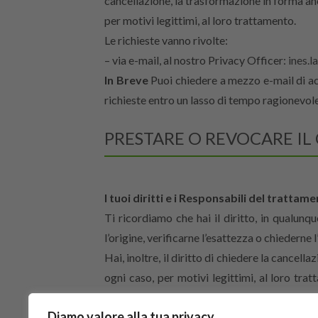
cancellazione, la trasformazione in forma anon
per motivi legittimi, al loro trattamento.
Le richieste vanno rivolte:
– via e-mail, al nostro Privacy Officer:
ines.l
In Breve
Puoi chiedere a mezzo e-mail di acce
richieste entro un lasso di tempo ragionevole
PRESTARE O REVOCARE I
I tuoi diritti e i Responsabili del trattam
Ti ricordiamo che hai il diritto, in qualun
l’origine, verificarne l’esattezza o chiederne 
Hai, inoltre, il diritto di chiedere la cancell
ogni caso, per motivi legittimi, al loro tra
posta all’indirizzo della sede operativa Civ
Diamo valore alla tua privacy