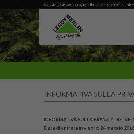
Salta
GLI AMICOECO
| Leroy Merlin per la sostenibilità ambi
ai
contenuti
INFORMATIVA SULLA PRIV
INFORMATIVA SULLA PRIVACY DI CIVI
Data di entrata in vigore: 24 maggio 201