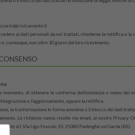
ima o il blocco dei dati trattati in violazione di legge, nonché di c
azzarini@civicamente.it
dere ai dati personali da noi trattati, chiederne la rettifica o la
 e, comunque, non oltre 30 giorni dal loro ricevimento.
L CONSENSO
ento
que momento, di ottenere la conferma dell’esistenza o meno dei m
l’integrazione o l’aggiornamento, oppure la rettifica.
azione, la trasformazione in forma anonima o il blocco dei dati tratt
ttamento. Le richieste vanno rivolte via email, al nostro Privacy O
icamente srl, Via Ugo Foscolo 10, 25080 Padenghe sul Garda (BS).