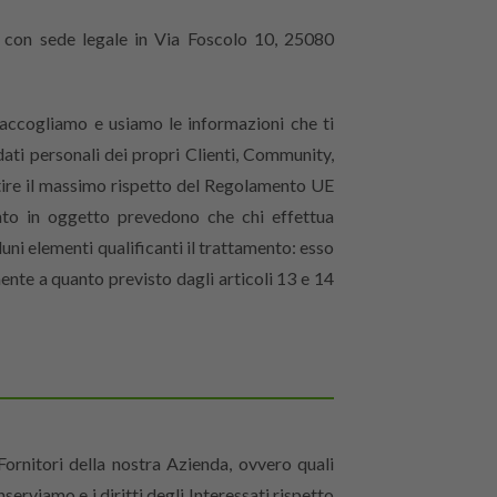
i, con sede legale in Via Foscolo 10, 25080
raccogliamo e usiamo le informazioni che ti
ati personali dei propri Clienti, Community,
rantire il massimo rispetto del Regolamento UE
to in oggetto prevedono che chi effettua
luni elementi qualificanti il trattamento: esso
mente a quanto previsto dagli articoli 13 e 14
Fornitori della nostra Azienda, ovvero quali
rviamo e i diritti degli Interessati rispetto