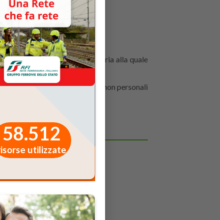
i natura comune.
onale o aziendale ed alla categoria alla quale
 di natura comune e informazioni non personali
58.512
risorse utilizzate