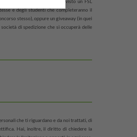
cui hai aderito, qualora sia previsto un FSL
esse e degli studenti che completeranno il
oncorso stesso), oppure un giveaway (in quei
a società di spedizione che si occuperà delle
sonali che ti riguardano e da noi trattati, di
ifica. Hai, inoltre, il diritto di chiedere la