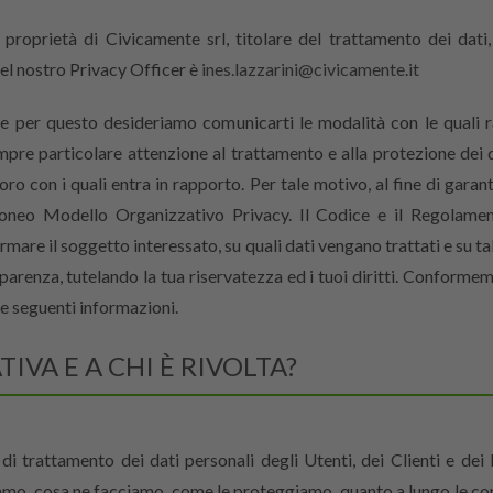
 proprietà di Civicamente srl, titolare del trattamento dei dat
del nostro Privacy Officer è
ines.lazzarini@civicamente.it
e per questo desideriamo comunicarti le modalità con le quali 
pre particolare attenzione al trattamento e alla protezione dei d
oloro con i quali entra in rapporto. Per tale motivo, al fine di ga
oneo Modello Organizzativo Privacy. Il Codice e il Regolamen
rmare il soggetto interessato, su quali dati vengano trattati e su ta
parenza, tutelando la tua riservatezza ed i tuoi diritti. Conforme
e seguenti informazioni.
VA E A CHI È RIVOLTA?
di trattamento dei dati personali degli Utenti, dei Clienti e dei 
o, cosa ne facciamo, come le proteggiamo, quanto a lungo le conse