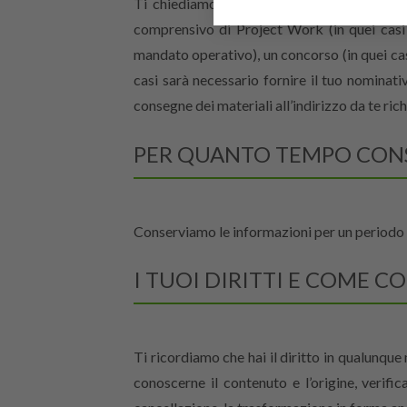
Ti chiediamo, tuttavia, l’autorizzazione a 
comprensivo di Project Work (in quei casi
mandato operativo), un concorso (in quei ca
casi sarà necessario fornire il tuo nominati
consegne dei materiali all’indirizzo da te rich
PER QUANTO TEMPO CON
Conserviamo le informazioni per un periodo 
I TUOI DIRITTI E COME C
Ti ricordiamo che hai il diritto in qualunque
conoscerne il contenuto e l’origine, verifica