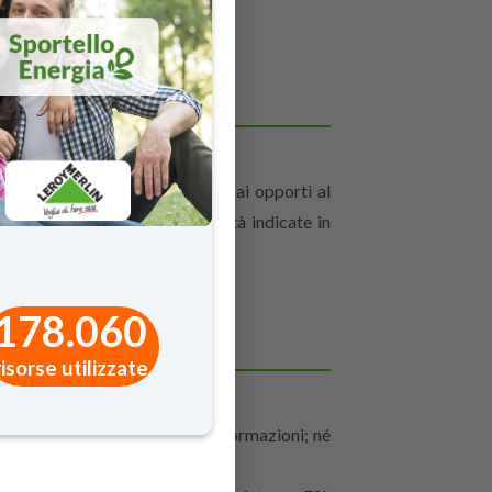
damentali.
er le menzionate finalità, potrai opporti al
re contattandoci con le modalità indicate in
.
178.060
risorse utilizzate
nicare esternamente le tue informazioni; né