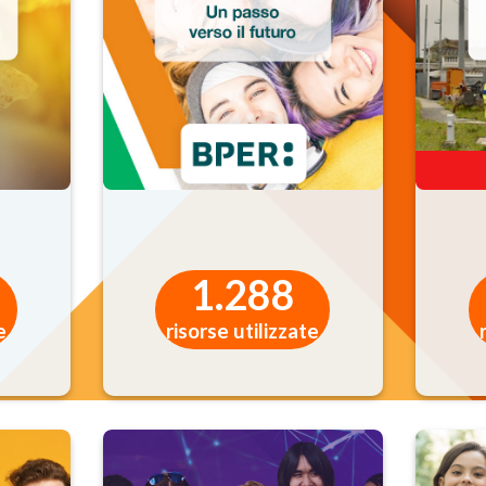
er le loro classi ed eventi digitali formativi.
to (e-mail, numero di telefono) dati anagrafici, nonché altri dati d
ofessionale della persona all’interno dell’organizzazione istituzi
to (e-mail, numero di telefono) dati anagrafici, nonché altri dati
TI PERSONALI?
1.288
e
risorse utilizzate
 finalità:
ivi, eventi formativi, webinar di formazione;
venti di interesse formativo, educativo;
ofilo professionale e culturale;