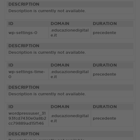
DESCRIPTION
Description is currently not available.
ID
DOMAIN
DURATION
.educazionedigital
wp-settings-0
precedente
e.it
DESCRIPTION
Description is currently not available.
ID
DOMAIN
DURATION
wp-settings-time-
.educazionedigital
precedente
0
e.it
DESCRIPTION
Description is currently not available.
ID
DOMAIN
DURATION
wordpressuser_31
.educazionedigital
93fcd7430e0a8b2
precedente
e.it
cc79889ad15f146
DESCRIPTION