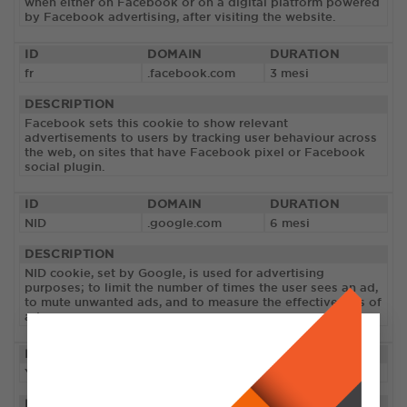
when either on Facebook or on a digital platform powered
by Facebook advertising, after visiting the website.
ID
DOMAIN
DURATION
fr
.facebook.com
3 mesi
DESCRIPTION
Facebook sets this cookie to show relevant
advertisements to users by tracking user behaviour across
the web, on sites that have Facebook pixel or Facebook
social plugin.
ID
DOMAIN
DURATION
NID
.google.com
6 mesi
DESCRIPTION
NID cookie, set by Google, is used for advertising
purposes; to limit the number of times the user sees an ad,
to mute unwanted ads, and to measure the effectiveness of
ads.
ID
DOMAIN
DURATION
YSC
.youtube.com
sessione
DESCRIPTION