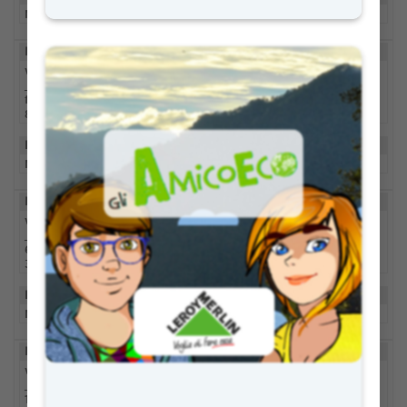
No description
ID
DOMAIN
DURATION
wp_wpfileupload
_68f927423053b7
www.educazioned
2 giorni
fa38e787b1cbd97
igitale.it
8f9
DESCRIPTION
No description
ID
DOMAIN
DURATION
wp_wpfileupload
_993a55ad9fa90e
www.educazioned
2 giorni
62836e2d1bdf514f
igitale.it
37
DESCRIPTION
No description
ID
DOMAIN
DURATION
wp_wpfileupload
_626003ae116833
www.educazioned
2 giorni
152f1c0c6f92c1a15
igitale.it