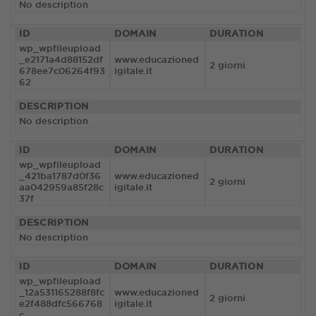
No description
ID
DOMAIN
DURATION
wp_wpfileupload
_e2171a4d88152df
www.educazioned
2 giorni
678ee7c06264f93
igitale.it
62
DESCRIPTION
No description
ID
DOMAIN
DURATION
wp_wpfileupload
_421ba1787d0f36
www.educazioned
2 giorni
aa042959a85f28c
igitale.it
37f
DESCRIPTION
No description
ID
DOMAIN
DURATION
wp_wpfileupload
_12a531165288f8fc
www.educazioned
2 giorni
e2f488dfc566768
igitale.it
c