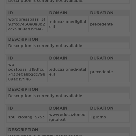
Description is currently not available.
ID
DOMAIN
DURATION
wordpresspass_31
.educazionedigital
93fcd7430e0a8b2
precedente
e.it
cc79889ad15f146
DESCRIPTION
Description is currently not available.
ID
DOMAIN
DURATION
wp-
postpass_3193fcd
.educazionedigital
precedente
7430e0a8b2cc798
e.it
89ad15f146
DESCRIPTION
Description is currently not available.
ID
DOMAIN
DURATION
www.educazioned
spu_closing_5753
1 giorno
igitale.it
DESCRIPTION