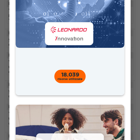
DESCRIPTION
YouTube utilizza questo cookie per memorizzare le
preferenze dell'utente in merito ai video incorporati in
YouTube.
ID
DOMAIN
DURATION
yt.innertube::requ
youtube.com
mai
ests
DESCRIPTION
YouTube utilizza questo cookie per registrare un ID
univoco per memorizzare i dati relativi ai video di YouTube
che l'utente ha visto.
18.039
risorse utilizzate
ID
DOMAIN
DURATION
yt.innertube::nextI
youtube.com
mai
d
DESCRIPTION
YouTube utilizza questo cookie per registrare un ID
univoco per memorizzare i dati relativi ai video di YouTube
che l'utente ha visto.
ID
DOMAIN
DURATION