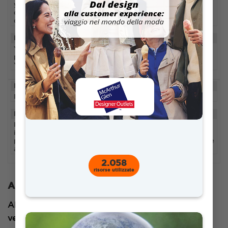
yt-remote-
connected-
youtube.com
mai
devices
DESCRIPTION
YouTube utilizza questo cookie per memorizzare le
preferenze dell'utente in merito ai video incorporati in
YouTube.
ID
DOMAIN
DURATION
IDE
.doubleclick.net
1 anno 24 giorni
DESCRIPTION
I cookie di Google DoubleClick IDE memorizzano
informazioni sulle modalità di utilizzo del sito web da
parte dell'utente per presentargli annunci pertinenti in base
al suo profilo.
2.058
risorse utilizzate
Altri
(33 cookies)
Altri cookie non categorizzati sono quelli che
vengono analizzati e non sono stati ancora