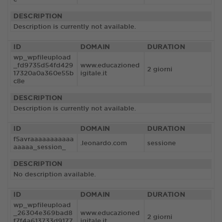
DESCRIPTION
Description is currently not available.
ID
DOMAIN
DURATION
wp_wpfileupload
_fd9735d54fd429
www.educazioned
2 giorni
17320a0a360e55b
igitale.it
c8e
DESCRIPTION
Description is currently not available.
ID
DOMAIN
DURATION
f5avraaaaaaaaaaa
.leonardo.com
sessione
aaaaa_session_
DESCRIPTION
No description available.
ID
DOMAIN
DURATION
wp_wpfileupload
_26304e369bad8
www.educazioned
2 giorni
f7f4a613733d9177
igitale.it