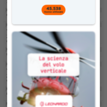
3
45.538
DESCRIPTION
risorse utilizzate
No description
ID
DOMAIN
DURATION
wp_wpfileupload
_eac2472a1f53dc6
www.educazioned
2 giorni
4788b40af074ee2
igitale.it
8c
DESCRIPTION
No description
ID
DOMAIN
DURATION
wp_wpfileupload
_46cca192e2c04f
www.educazioned
2 giorni
a16e9e27cb324db
igitale.it
08c
DESCRIPTION
No description
ID
DOMAIN
DURATION