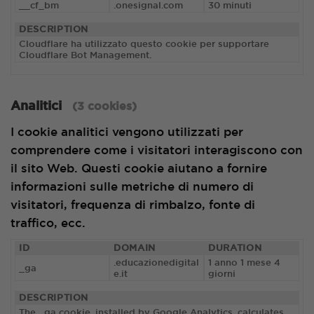
__cf_bm
.onesignal.com
30 minuti
DESCRIPTION
Cloudflare ha utilizzato questo cookie per supportare
Cloudflare Bot Management.
Analitici
(3 cookies)
I cookie analitici vengono utilizzati per
comprendere come i visitatori interagiscono con
il sito Web. Questi cookie aiutano a fornire
informazioni sulle metriche di numero di
visitatori, frequenza di rimbalzo, fonte di
traffico, ecc.
ID
DOMAIN
DURATION
.educazionedigital
1 anno 1 mese 4
_ga
e.it
giorni
DESCRIPTION
The _ga cookie, installed by Google Analytics, calculates