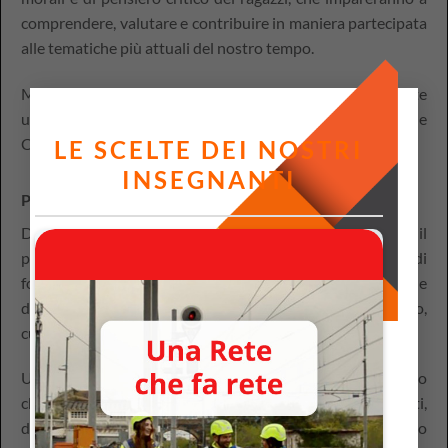
comprendere, valutare e contribuire in maniera partecipata
alle tematiche più attuali del nostro tempo.
Ma quali risorse aggiornate potranno concretamente
utilizzare i docenti per innovare l’approccio all’Educazione
Civica?
LE SCELTE DEI NOSTRI
INSEGNANTI
Parliamo di
Costituzione
Dalla Carta Costituzionale alle istituzioni europee, il
percorso di Costituzione si pone come obiettivo quello di
formare cittadini consapevoli, consci dei propri diritti e
doveri, responsabili e soprattutto attivi nel contesto civico,
culturale e sociale della loro comunità.
Un compito non facile: se da una parte è importantissimo
che ragazze e ragazzi facciano propri questi concetti,
dall’altra la corposità delle informazioni da indirizzare loro