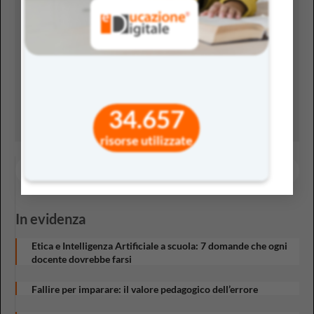
Salva il mio nome, email e sito web in questo
browser per la prossima volta che commento.
34.657
risorse utilizzate
In evidenza
Etica e Intelligenza Artificiale a scuola: 7 domande che ogni
docente dovrebbe farsi
Fallire per imparare: il valore pedagogico dell’errore