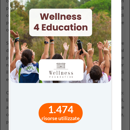
contenuti, ha bisogno di essere affrontata con un
programma di contenuti mirati che permettano ai ragazzi di
conoscere questi temi a livello globale ed essere in grado di
padroneggiare, con pensiero critico, le conoscenze e le
competenze trasversali.
Su
EducazioneDigitale.it
sono molteplici le iniziative
dedicate alla sostenibilità: impatto dell’uomo sulla Terra dal
punto di vista energetico e alimentare; tutela delle risorse
naturali e dell’acqua; economia circolare e buone prassi per
il corretto riciclo dei materiali; biodiversità e tutela degli
ecosistemi; educazione alla salute e alla sana alimentazione.
Ogni grado di scuola può trovare lo strumento adatto:
linguaggi calibrati sul target di riferimento, format digitali,
1.474
approfondimenti e attività per interiorizzare temi anche
complessi, attività laboratoriali, individuali o cooperative,
risorse utilizzate
per finalizzare l’insegnamento.