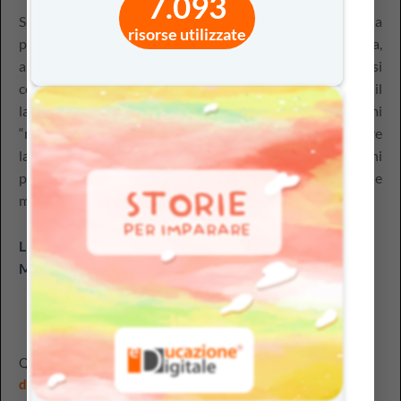
7.093
Su
EducazioneDigitale.it
i docenti della scuola primaria
risorse utilizzate
possono trovare diversi percorsi dedicati alla cittadinanza,
ai valori e alla conoscenza di sé, pronti per essere condivisi
con i bambini, sia in presenza che a distanza: l’amicizia, il
lavoro di squadra e la solidarietà costituiscono i primi
“mattoncini” che gli alunni possono utilizzare per acquisire
la consapevolezza di sè e imparare a costruire relazioni
positive con gli altri, nell’ottica di una crescita etica e
morale, che inizia proprio tra i banchi di scuola.
Linee guida per l’insegnamento dell’educazione civica –
Miur
Questo elemento è stato inserito in
Articoli
,
Orizzonti
didattici
e taggato
cittadinanza digitale
,
costituzione
,