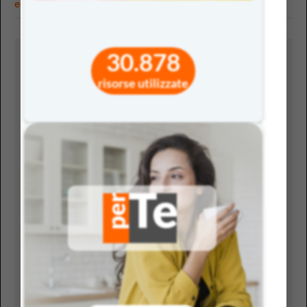
educazione civica
,
sostenibilità
.
30.878
Lascia un commento
risorse utilizzate
Il tuo indirizzo email non sarà pubblicato.
I campi
obbligatori sono contrassegnati
*
Commento
*
Nome
*
Email
*