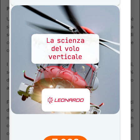
Parliamo di
Cittadinanza Digitale
Uno dei percorsi più complessi da affrontare con le classi è
sicuramente quello di Cittadinanza Digitale che si focalizza
sull’uso consapevole e responsabile dei mezzi di
comunicazione digitali, navigazione sicura in rete e
contrasto del linguaggio dell’odio.
I temi di Cittadinanza Digitale sono assolutamente attuali,
soprattutto in questo periodo durante il quale circa il 50%
delle relazioni continuerà ad essere gestito a distanza, fino
al termine dello stato di emergenza.
Formare i ragazzi ad un utilizzo consapevole degli strumenti
digitali è importante, soprattutto per i più piccoli, che
nascono già come Nativi Digitali, ma ancora non
comprendono appieno potenzialità e rischi dei mezzi di
comunicazione digitali.