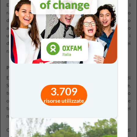
Europa=Noi è un percorso formativo ingaggiante per i
ragazzi, ma anche per i docenti: dallo spazio collaborativo
della smart room al programma ambassador, apprezzato
anche dal
Ministro Amendola
, che ha premiato quest’anno
una delle insegnanti vincitrici, l’iniziativa accompagna i
docenti e li guida passo passo nel coinvolgimento dei
ragazzi sugli argomenti di Costituzione.
Parliamo di
Sviluppo Sostenibile
Educazione ambientale, Agenda 2030 ed Obiettivi di
Sviluppo Sostenibile, ma anche educazione alla salute,
3.709
tutela dei beni comuni e temi di protezione civile: il nucleo
risorse utilizzate
contenutistico di Sviluppo Sostenibile è estremamente
trasversale, ricco e connesso alle tematiche di attualità del
nostro tempo.
Questa particolare area, considerata la molteplicità di