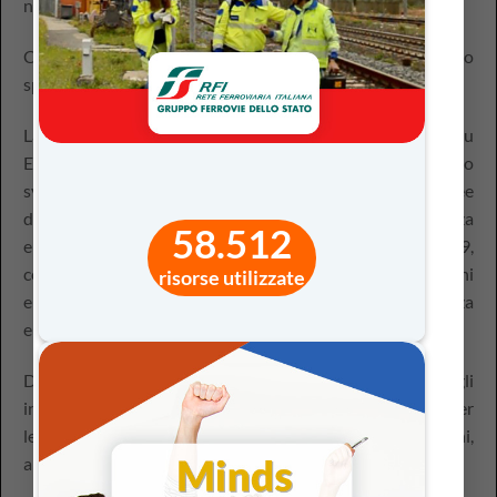
non è indifferente.
Come rendere più accattivante e coinvolgente questo
specifico argomento?
La didattica digitale può essere una soluzione: su
EducazioneDigitale.it è attivo
Europa=Noi
, il percorso
sviluppato per il Dipartimento per le Politiche europee
della Presidenza del Consiglio, che parla di cittadinanza
58.512
europea ai ragazzi con format digitali dal 2009,
contribuendo a far conoscere il ruolo delle Istituzioni
risorse utilizzate
europee ed a far interiorizzare i valori della cittadinanza
europea.
Dalla scuola primaria alla secondaria di II grado, gli
insegnanti possono trovare le risorse digitali più adatte per
le loro classi: lezioni interattive, e-book, giochi,
approfondimenti e quiz.