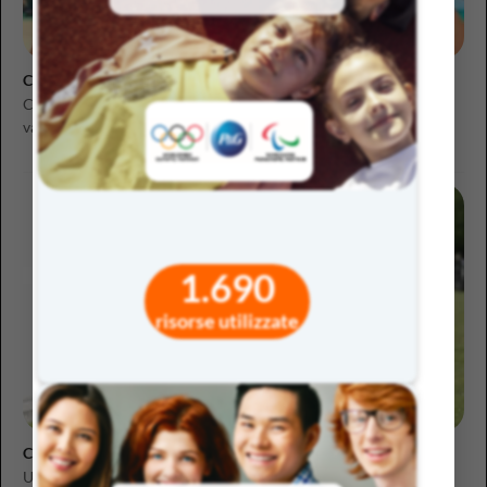
Compiti per le vacanze? Sì, ma con una marcia in più
Come ogni anno, l’agguerritissima diatriba sui compiti per le
vacanze torna, puntuale come un orologio...
1.690
risorse utilizzate
Cyberbullismo: non sono cose da ragazzi
Una riflessione sulla survey che ha coinvolto migliaia di studenti