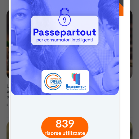
Lingue e intelligenza artificiale: imparare conversando con un
algoritmo
Per supportare i docenti nella progettazione, la tabella seguente
sintetizza alcune scelte chiave e le...
839
risorse utilizzate