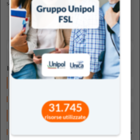
Se segui eDition, e ovviamente...
1
2
In evidenza
Etica e Intelligenza Artificiale a scuola: 7 domande che ogni
docente dovrebbe farsi
Fallire per imparare: il valore pedagogico dell’errore
31.745
A scuola di innovazione: dall’esperienza iTEC alla didattica
risorse utilizzate
per scenari
Learning‑by‑doing a scuola: guida alla didattica esperienziale