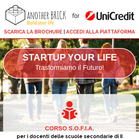
SCARICA LA BROCHURE
|
ACCEDI ALLA PIATTAFORMA
STARTUP YOUR LIFE
Trasformiamo il Futuro!
CORSO S.O.F.I.A.
per i docenti delle scuole secondarie di II