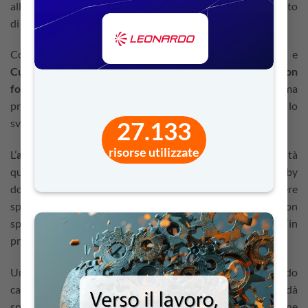
all’interno di un contesto formale (la scuola), ma nell’ambito
di un
apprendimento non formale e informale
.
Come indicato dalla
Direzione Generale Istruzione
e
Cultura della Commissione europea
, l’
apprendimento non
formale
ha solitamente luogo al di fuori del programma
previsto dall’istruzione formale ed è finalizzato a favorire lo
sviluppo personale e sociale dei partecipanti.
27.133
risorse utilizzate
L’
apprendimento informale
avviene durante le attività
quotidiane e consiste nell’imparare facendo (learning by
doing). Esso consente ai ragazzi di accrescere
spontaneamente la propria maturità e di implementare, con
spontaneità e naturalezza, grazie alla partecipazione “in
prima persona”, le proprie conoscenze.
Una didattica che si allontana dal tradizionale metodo
cattedratico favorisce l’attenzione del learner, stimola e dà
spazio al bisogno di partecipazione attiva e di espressione