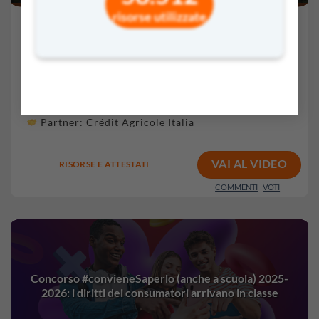
risorse utilizzate
10 Dic 2025 -
50'
Sec. II
EDUCAZIONE FINANZIARIA
Partner:
Crédit Agricole Italia
VAI AL VIDEO
RISORSE E ATTESTATI
COMMENTI
VOTI
Concorso #convieneSaperlo (anche a scuola) 2025-
2026: i diritti dei consumatori arrivano in classe