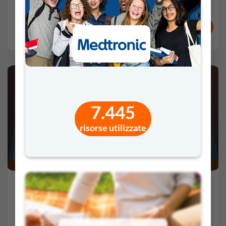
VAI AL VIDEO
RISORSE E ATTESTATI
COMMENTI
VOTI
7.445
Un remo contro il bullismo e cyberbullismo
risorse utilizzate
6 Feb 2026 -
59'