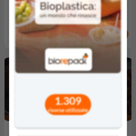
Sec. II
FSL
Partner:
Unipol
VAI AL VIDEO
RISORSE E ATTESTATI
COMMENTI
VOTI
Chi non spreca ci guadagna
1.309
risorse utilizzate