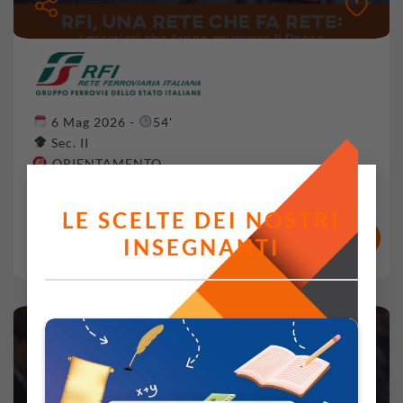
6 Mag 2026 -
54'
Sec. II
ORIENTAMENTO
Partner:
Rete Ferroviaria Italiana
LE SCELTE DEI NOSTRI
VAI AL VIDEO
RISORSE E ATTESTATI
INSEGNANTI
COMMENTI
VOTI
Change the World Academy
Educazione globale, AI e giovani protagonisti