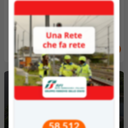
5 Feb 2026 -
57'
Sec. I, Sec. II
CITTADINANZA
Partner:
Fondazione Barilla
VAI AL VIDEO
RISORSE E ATTESTATI
COMMENTI
VOTI
Città sostenibili: insegnare il cambiamento
58.512