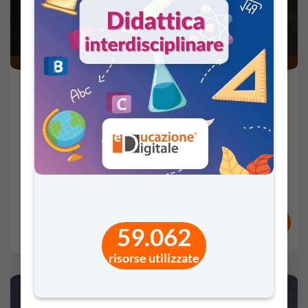
23 Apr 2026 -
61'
Sec. I, Sec. II
CITTADINANZA
Partner:
Associazione Diplomatici
VAI AL VIDEO
RISORSE E ATTESTATI
59.062
COMMENTI
VOTI
risorse utilizzate