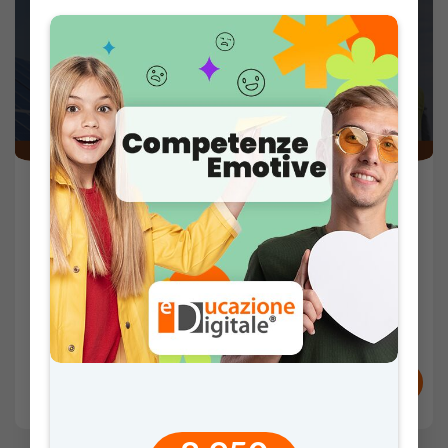
Il tuo futuro nel solare – Professioni che cambiano il
mondo
26 Mar 2026 -
63'
Sec. II
AMBIENTE
Partner:
Sungrow
VAI AL VIDEO
RISORSE E ATTESTATI
COMMENTI
VOTI