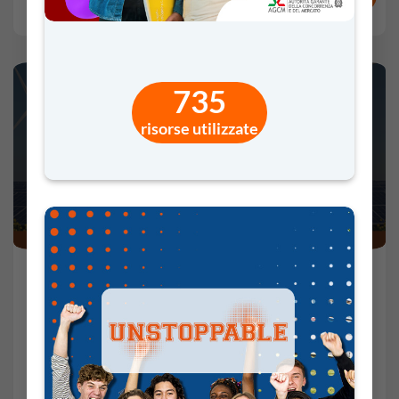
COMMENTI
VOTI
735
risorse utilizzate
Dal Sole all’Energia – Scopri il Potere del
Fotovoltaico e dello Storage
24 Feb 2026 -
59'
Sec. II
AMBIENTE
Partner:
Sungrow