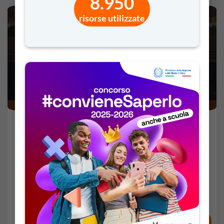
8.950
risorse utilizzate
Teatro e inclusione: sul palco contro le
discriminazioni
2 Mar 2026 -
59'
Sec. II
FSL
Partner:
Unipol
VAI AL VIDEO
RISORSE E ATTESTATI