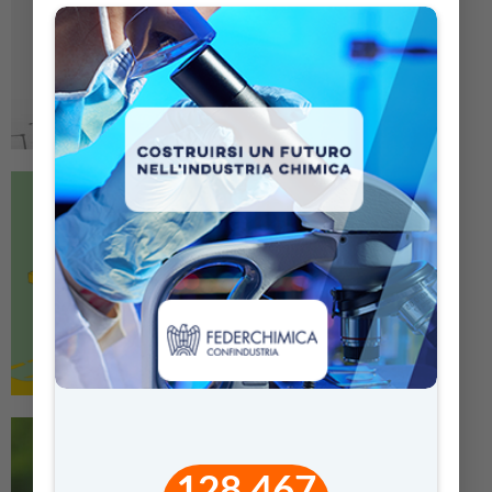
128.467