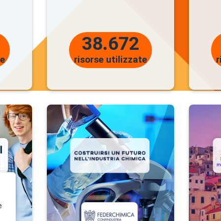
tenibilità,
partecipando al
vranno cimentarsi nella
38.672
le
che mostri un’
abitudine
te
risorse utilizzate
r
à gli elaborati ed eleggerà i
Premi e prem
SCOPRI I VINCITORI DEL CONCORSO
e