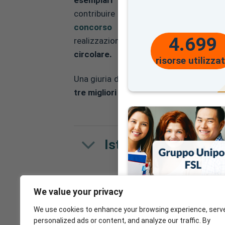
contribuire alla
circolarità
e alla
sos
concorso creativo:
gli studenti do
4.699
realizzazione di un
video origina
circolare.
risorse utilizza
Una giuria di esperti esaminerà e valuter
tre migliori lavori
prodotti dalle classi.
Istruzioni
We value your privacy
We use cookies to enhance your browsing experience, serv
personalized ads or content, and analyze our traffic. By