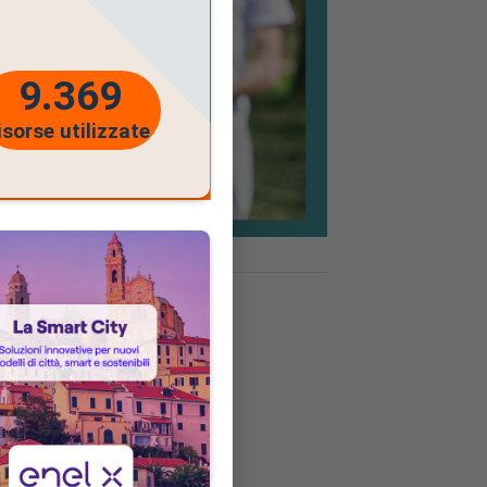
9.369
isorse utilizzate
iazioni