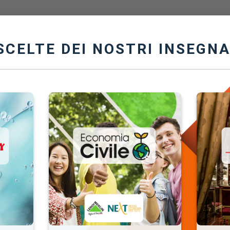
Homepage
Progetto
Risorse Didattiche
SCELTE DEI NOSTRI INSEGN
tà di
riflettere sulle azioni
e nel proprio piccolo per