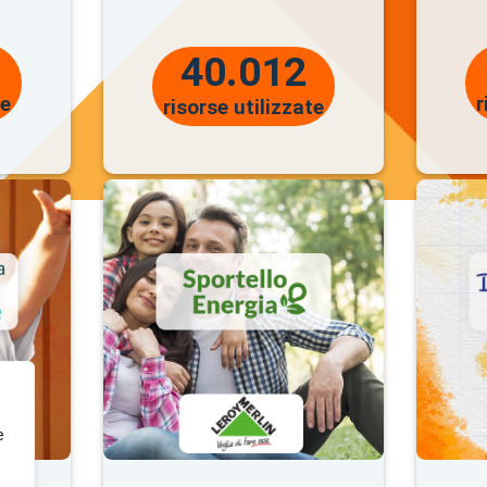
olastico ?
Primaria, Secondaria d
40.012
te
r
risorse utilizzate
E
Con le
CREDENZIALI 
e