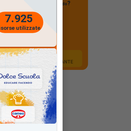
?
i 1° grado, Secondaria di 2° grado
7.925
isorse utilizzate
segui il
LOGIN
FORNITE
dal/la tuo/a
INSEGNANTE