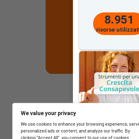
o un
DIRIGENTE
sc
8.951
risorse utilizza
We value your privacy
We use cookies to enhance your browsing experience, serv
personalized ads or content, and analyze our traffic. By
clicking "Accept All", you consent to our use of cookies.