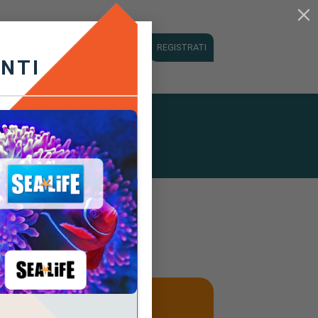
Concorso
Contatti
LOGIN
REGISTRATI
ANTI
E
multimediali disponibili
,
e differenti.
a
STUDENTE
di scuola