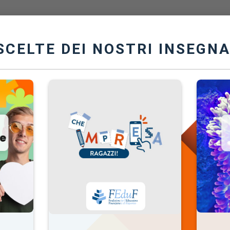
Homepage
Progetto
Risorse Didattiche
SCELTE DEI NOSTRI INSEGN
REGISTRATI SU
EDUCAZIONE DIGITAL
ossibilità di
fruire gratuitamente di tutte le risorse 
 una molteplicità di lezioni extracurricolari su tematich
ENTE
Sei uno
/