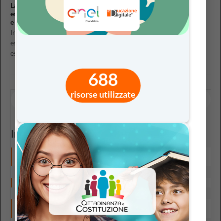
La metafora come strumento educativo: apprendimento
esperienziale
e didattica non formale
In questa videointervista dialoghiamo con Mario D’Agostino,
esperto di educazione non formale e apprendimento
esperienziale,...
688
risorse utilizzate
In evidenza
Etica e Intelligenza Artificiale a scuola: 7 domande che ogni
docente dovrebbe farsi
Fallire per imparare: il valore pedagogico dell’errore
A scuola di innovazione: dall’esperienza iTEC alla didattica
per scenari