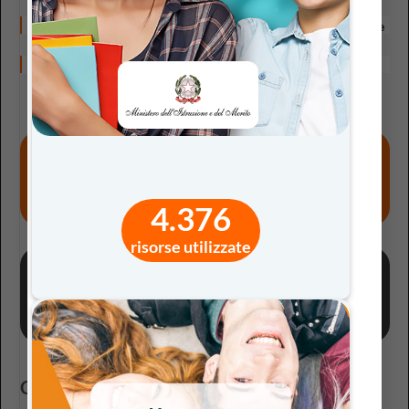
Learning‑by‑doing a scuola: guida alla didattica esperienziale
Riscoprire gli altri, per riscoprire se stessi
Invita una/un collega
a scoprire eDition.
MANDA IL TUO INVITO
4.376
risorse utilizzate
Inviaci le tue idee,
proposte e suggerimenti
CONTATTACI
Cerca per tag