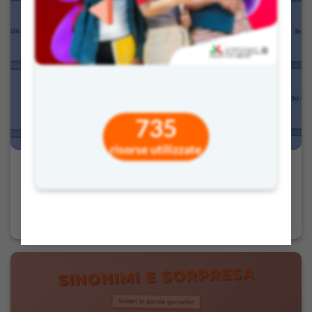
735
risorse utilizzate
Proverbi Spezzati – La saggezza popolare in gioco
4,90
€