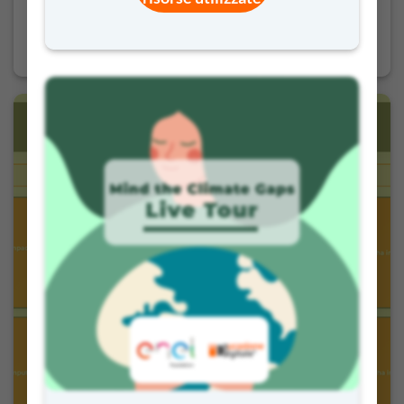
Parole Gentili – Le parole che fanno bene
4,90
€