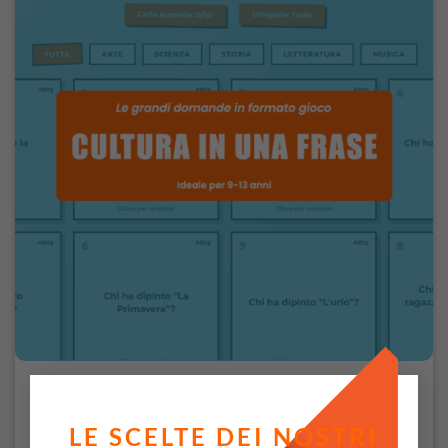
Cultura in una Frase – Le grandi domande in
LE SCELTE DEI NOSTRI
formato gioco