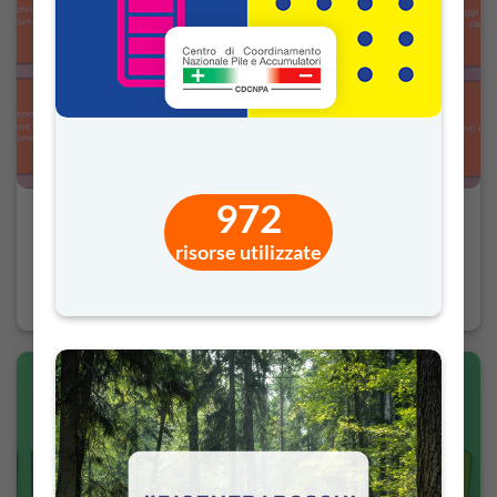
972
Matematica Curiosa – 40 enigmi per piccoli geni
risorse utilizzate
4,90
€