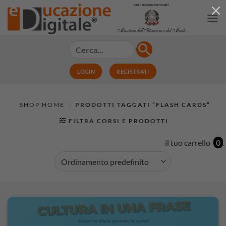
Salta
ai
contenuti
LOGIN
REGISTRATI
/
PRODOTTI TAGGATI “FLASH CARDS”
FILTRA CORSI E PRODOTTI
il tuo carrello
0