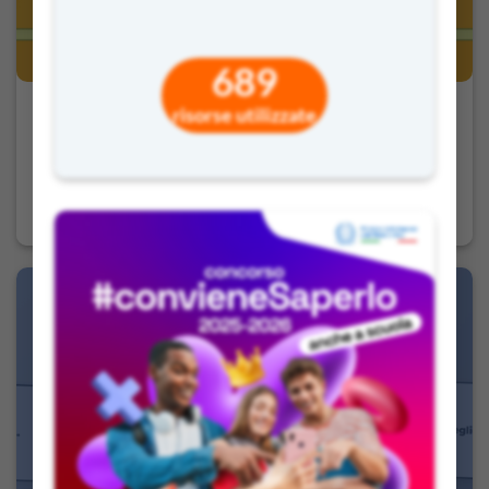
689
risorse utilizzate
Piccole Grandi Scoperte – Le invenzioni che
hanno cambiato il mondo
4,90
€