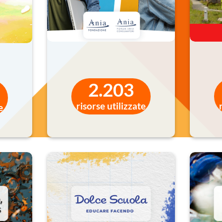
2.203
lla, Tom e il Semaforo
Lillo e il Pianeta delle
risorse utilizzate
rlante – Il racconto della
Emozioni – Educare ai
e
curezza stradale
sentimenti con il colore
,90
€
4,90
€