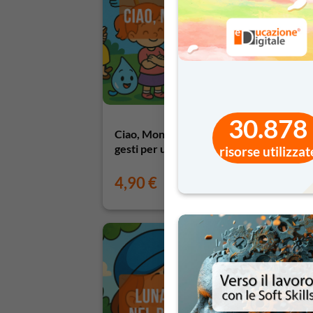
30.878
Ciao, Mondo Tondo! – Piccoli
Li
gesti per un grande pianeta
Pa
risorse utilizzat
si
4,90
€
4