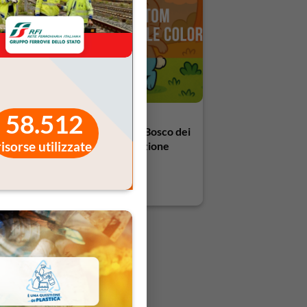
58.512
Lino, Nina e Tom nel Bosco dei
risorse utilizzate
Mille Colori – Educazione
civica e amicizia
4,90
€