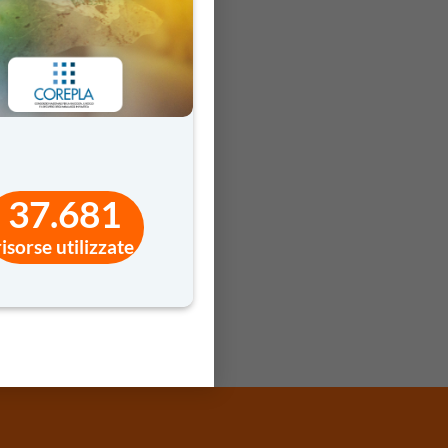
37.681
risorse utilizzate