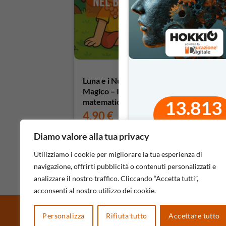
Luna e i Numeri del Bosco
Magico – I primi passi nella
13.813
matematica
4,90
€
risorse utilizzat
Diamo valore alla tua privacy
Utilizziamo i cookie per migliorare la tua esperienza di
navigazione, offrirti pubblicità o contenuti personalizzati e
analizzare il nostro traffico. Cliccando “Accetta tutti”,
acconsenti al nostro utilizzo dei cookie.
Personalizza
Rifiuta tutto
Accettare tutto