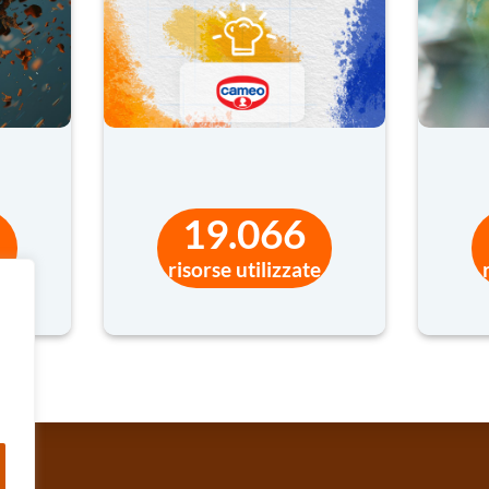
19.066
e
risorse utilizzate