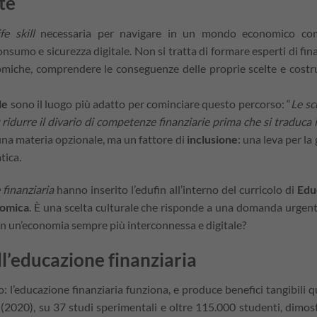
te
ife skill
necessaria per navigare in un mondo economico com
onsumo e sicurezza digitale. Non si tratta di formare esperti di fi
omiche, comprendere le conseguenze delle proprie scelte e costr
le
sono il luogo più adatto per cominciare questo percorso: “
Le sc
 ridurre il divario di competenze finanziarie prima che si traduca 
 una materia opzionale, ma un fattore di
inclusione
: una leva per la 
tica.
 finanziaria
hanno inserito l’edufin all’interno del curricolo di
Edu
nomica
. È una scelta culturale che risponde a una domanda urgen
in un’economia sempre più interconnessa e digitale?
ell’educazione finanziaria
: l’educazione finanziaria funziona, e produce benefici tangibili 
(2020), su 37 studi sperimentali e oltre 115.000 studenti, dimost