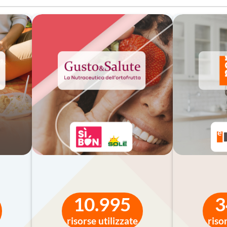
gli studenti provenienti da contesti socio-economici meno favoriti
durre le disuguaglianze economiche
, se accompagnata da un’a
amma viene implementato in modo passivo — ad esempio distr
 si riducono sensibilmente e finiscono per avvantaggiare solo
 finanziaria dipende non solo dai contenuti, ma dalla
relazione edu
testualizzare, stimolare il dialogo e rendere accessibili i concet
ogramma italiano – riconosciuto oggi come una delle
best practice
eu
a e accompagnata da formazione e monitoraggio, può diventare un
10.995
3
o verso il futuro
risorse utilizzate
riso