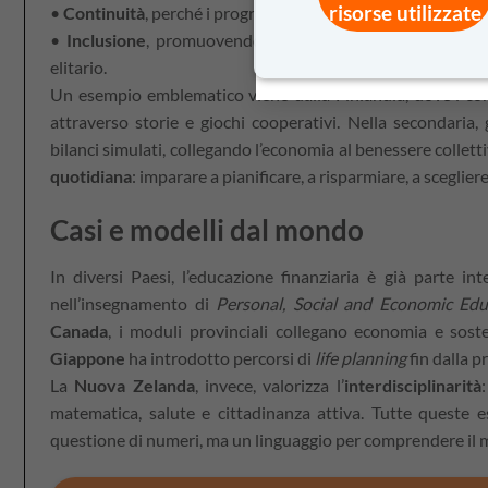
risorse utilizzate
•
Continuità
, perché i programmi episodici hanno effetti li
•
Inclusione
, promuovendo linguaggi accessibili, supera
elitario.
Un esempio emblematico viene dalla Finlandia, dove i conc
attraverso storie e giochi cooperativi. Nella secondaria, 
bilanci simulati, collegando l’economia al benessere collettivo
quotidiana
: imparare a pianificare, a risparmiare, a sceglie
Casi e modelli dal mondo
In diversi Paesi, l’educazione finanziaria è già parte in
nell’insegnamento di
Personal, Social and Economic Edu
Canada
, i moduli provinciali collegano economia e soste
Giappone
ha introdotto percorsi di
life planning
fin dalla p
La
Nuova Zelanda
, invece, valorizza l’
interdisciplinarità
matematica, salute e cittadinanza attiva. Tutte queste
questione di numeri, ma un linguaggio per comprendere il m