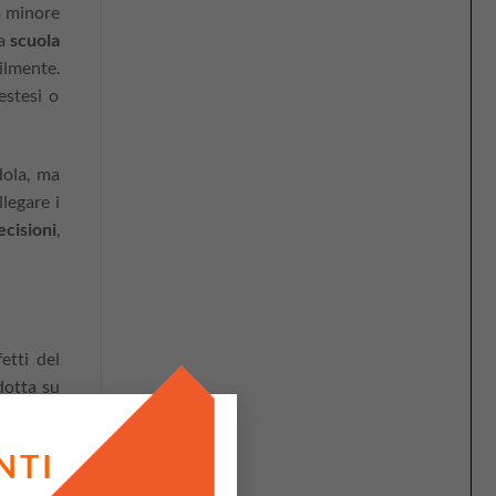
a minore
la
scuola
cilmente.
estesi o
dola, ma
legare i
cisioni
,
etti del
dotta su
idattici
ruppo di
NTI