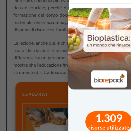
Non solo: i benefici più evidenti si osservano proprio tra 
dato è cruciale, perché dimostra che
la scuola può ri
formazione del corpo docente. Quando invece il progr
materiali senza accompagnamento formativo — i risultati
dispone di risorse culturali più alte.
La lezione, anche qui, è chiara: l’efficacia dell’educazione
ruolo dei docenti è insostituibile: la loro capacità di con
differenza tra un percorso inclusivo e uno selettivo. Il pr
mostra che l’educazione finanziaria, quando è strutturat
strumento di cittadinanza.
ESPLORA!
1.309
Un pass
risorse utilizzate