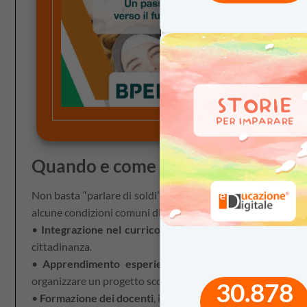
Il percorso
con stimol
fondamental
Quando e come funziona: le condizi
Non basta “parlare di soldi”: serve un approccio attivo, con
alcune condizioni comuni di successo:
•
Integrazione nel curricolo
, non come disciplina a sé, 
cittadinanza.
•
Apprendimento esperienziale
, con attività che simu
organizzare un progetto scolastico.
30.878
•
Formazione dei docenti
, indispensabile per trasformare