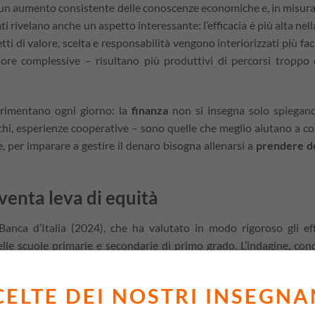
un aumento consistente delle conoscenze economiche e, in misur
dati rivelano anche un aspetto interessante: l’efficacia è più alta nel
tti di valore, scelta e responsabilità vengono interiorizzati più fa
ore complessive – risultano più produttivi di percorsi troppo 
erimentano ogni giorno: la
finanza
non si insegna solo spiegan
chi, esperienze cooperative – sono quelle che meglio aiutano a col
le, per imparare a gestire il denaro bisogna allenarsi a
prendere de
iventa leva di equità
anca d’Italia (2024), che ha valutato in modo rigoroso gli eff
lle scuole primarie e secondarie di primo grado. L’indagine, con
attività guidate da
docenti formati
e
supportati da materiali d
alfabetizzazione finanziaria di 8 punti percentuali rispetto al g
CELTE DEI NOSTRI INSEGNA