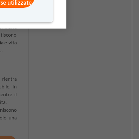
rse utilizzate
une, non
primaria
stiscono
a e vita
o.
 rientra
bile. In
entre il
ita.
uniscono
solo una