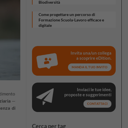
Biodiversità
Come progettare un percorso di
Formazione Scuola-Lavoro efficace e
digitale
Invita una/un collega
a scoprire eDition.
MANDA IL TUO INVITO
Inviaci le tue idee,
stimento
proposte e suggerimenti
ziaria
—
CONTATTACI
enza di
Cerca per tag