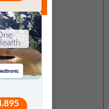
,
i
delineano
storia e
a spesa,
4.895