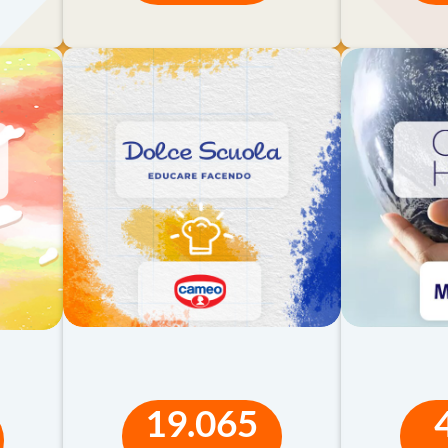
 gratuito di Bper per primaria e secondaria di I e II grado
anti strumenti didattici digitali per affrontare i tem
i dell’educazione finanziaria.
VAI AL PERCORSO
oni di efficacia
tinuo e inclusivo. Le esperienze raccolte a livello internazionale 
ma come chiave trasversale che attraversa matematica, economia, 
lano situazioni di vita reale: gestire un budget, pianificare un
19.065
 la finanza da argomento tecnico a strumento educativo.