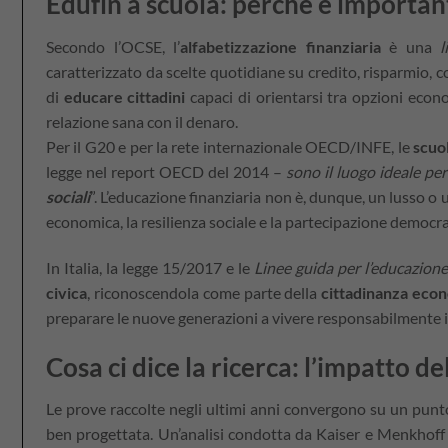
Edufin a scuola: perché è importan
Secondo l’OCSE, l’
alfabetizzazione finanziaria
è una
l
caratterizzato da scelte quotidiane su credito, risparmio, c
di
educare cittadini
capaci di orientarsi tra opzioni econ
relazione sana con il denaro.
Per il G20 e per la rete internazionale OECD/INFE, le
scuo
legge nel report OECD del 2014 –
sono il luogo ideale per
sociali
”. L’educazione finanziaria non è, dunque, un lusso o
economica, la resilienza sociale e la partecipazione democra
In Italia, la legge 15/2017 e le
Linee guida per l’educazione
civica
, riconoscendola come parte della
cittadinanza eco
preparare le nuove generazioni a vivere responsabilmente 
Cosa ci dice la ricerca: l’impatto d
Le prove raccolte negli ultimi anni convergono su un punto
ben progettata. Un’analisi condotta da Kaiser e Menkhoff 