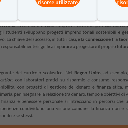
risorse utilizzate
riso
mitati e non consolidano abitudini.
ndo stereotipi di genere e rendendo la finanza un terreno com
etti di risparmio e credito vengono introdotti già nella scuola 
gli studenti sviluppano progetti imprenditoriali sostenibili e ge
. La chiave del successo, in tutti i casi, è la
connessione tra teori
re responsabilmente significa imparare a progettare il proprio futur
tegrante del curricolo scolastico. Nel
Regno Unito
, ad esempio,
cation
, con laboratori pratici su risparmio e consumo responsa
nibilità, con progetti di gestione del denaro e finanza etica, m
rimaria, per insegnare la relazione tra denaro, tempo e obiettivi di v
: finanza e benessere personale si intrecciano in percorsi che 
 esperienze condividono una visione comune: la finanza non è 
ondo e se stessi.