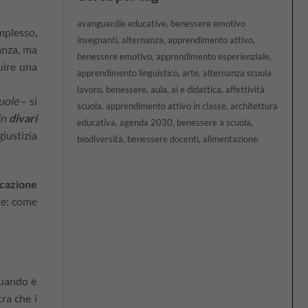
avanguardie educative
benessere emotivo
plesso,
insegnanti
alternanza
apprendimento attivo
nanza, ma
benessere emotivo
apprendimento esperienziale
uire una
apprendimento linguistico
arte
alternanza scuola
lavoro
benessere
aula
ai e didattica
affettività
uole
– si
scuola
apprendimento attivo in classe
architettura
in
divari
educativa
agenda 2030
benessere a scuola
giustizia
biodiversità
benessere docenti
alimentazione
cazione
te: come
quando è
ra che i