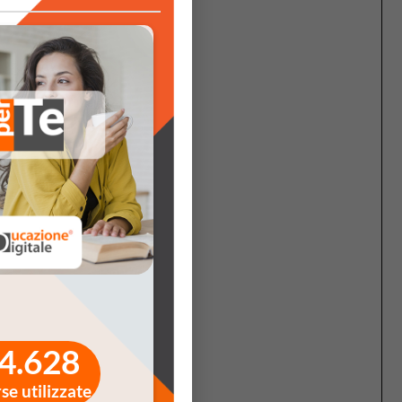
. Questo
deguata
ibuendo
 chi già
cativa
. Il
ti fa la
ropee –
 potente
4.628
rse utilizzate