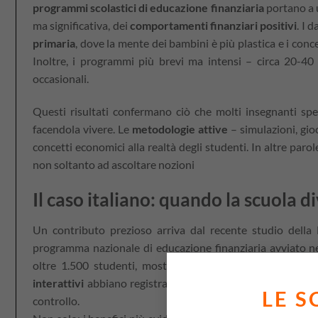
programmi scolastici di educazione finanziaria
portano a 
ma significativa, dei
comportamenti finanziari positivi
. I 
primaria
, dove la mente dei bambini è più plastica e i conce
Inoltre, i programmi più brevi ma intensi – circa 20-40 
occasionali.
Questi risultati confermano ciò che molti insegnanti sp
facendola vivere. Le
metodologie attive
– simulazioni, gio
concetti economici alla realtà degli studenti. In altre paro
non soltanto ad ascoltare nozioni
Il caso italiano: quando la scuola d
Un contributo prezioso arriva dal recente studio della B
programma nazionale di educazione finanziaria avviato ne
oltre 1.500 studenti, mostra che i ragazzi coinvolti in 
interattivi
abbiano registrato un miglioramento medio dell’
LE S
controllo.