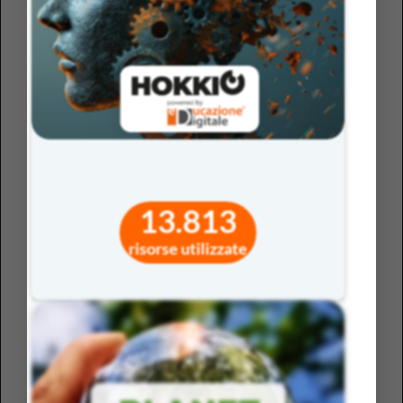
Spunto operativo: prova ad offrire almeno due modalità
di accesso allo stesso contenuto: un testo e un video, un
racconto orale e una sintesi visiva.
2)
La rete strategica: come impariamo
In classe, chiediamo a tutti di rispondere allo stesso
modo, con la stessa consegna, o lasciamo spazio alla
creatività? È importante fornire agli studenti una varietà
di modi per esprimere ciò che si sa e si sa fare affinché
13.813
siano strategici e orientati all’obiettivo.
Spunto operativo: esplicita sempre l’obiettivo didattico e
risorse utilizzate
lascia libertà sul come raggiungerlo. Se l’obiettivo è
chiaro, gli strumenti possono cambiare.
3)
La rete affettiva: perché impariamo
I vostri studenti sanno perché stanno imparando ciò che
proponete? La rete affettiva del cervello ha bisogno di
motivazione e di autenticità: non basta semplicemente