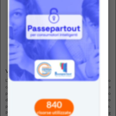
Verso un modello proattivo
L’adozione dell’approccio UDL implica un vero e proprio
cambiamento di prospettiva: l’insegnante è chiamato a
passare da un modello reattivo, in cui si interviene solo
dopo aver individuato una difficoltà, a un modello
840
proattivo, basato sulla
prevenzione delle barriere
.
risorse utilizzate
Progettare secondo l’Universal Design for Learning