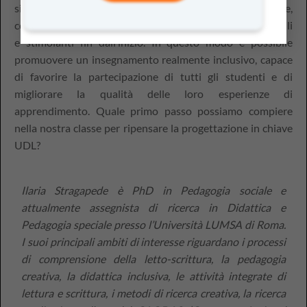
significa anticipare la diversità nella fase di pianificazione,
costruendo ambienti di apprendimento flessibili, accessibili
e stimolanti fin dall’inizio. In questo modo è possibile
promuovere un insegnamento realmente inclusivo, capace
di favorire la partecipazione di tutti gli studenti e di
migliorare la qualità delle loro esperienze di
apprendimento. Quale primo passo possiamo compiere
nella nostra classe per ripensare la progettazione in chiave
UDL?
Ilaria Stragapede è PhD in Pedagogia sociale e
attualmente assegnista di ricerca in Didattica e
Pedagogia speciale presso l’Università LUMSA di Roma.
I suoi principali ambiti di interesse riguardano i processi
di comprensione della letto-scrittura, la pedagogia
creativa, la didattica inclusiva, le attività integrate di
lettura e scrittura, i metodi di ricerca creativa, la ricerca