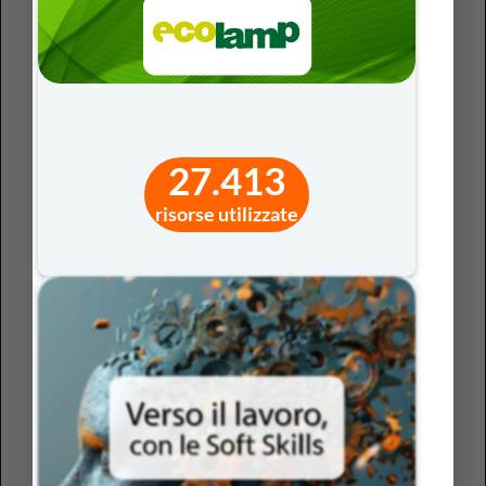
27.413
risorse utilizzate
1)
La rete di riconoscimento: cosa apprendiamo
In classe, proponiamo sempre lo stesso video, lo stesso
testo, gli stessi materiali a tutti gli studenti? Se la
risposta è si, non stiamo facendo apprendimento
personalizzato ma stiamo offrendo un’unica via di
accesso al sapere. Non è utile, ai fini dell’apprendimento,
assegnare lo stesso testo a tutti gli studenti o chiedere
alla classe di guardare lo stesso video. Il principio è che
non tutti elaborano e comprendono le informazioni
nello stesso modo.