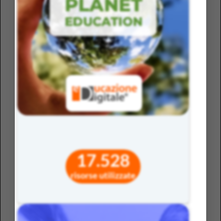
proporre un compito, occorre dare significato,
massimizzare la motivazione, aumentare il valore e la
rilevanza dell’attività.
Spunto operativo: Prima di iniziare un’attività prova a
chiedere ai tuoi studenti: “Perché pensi che questo
argomento possa esserti utile?”.
17.528
risorse utilizzate