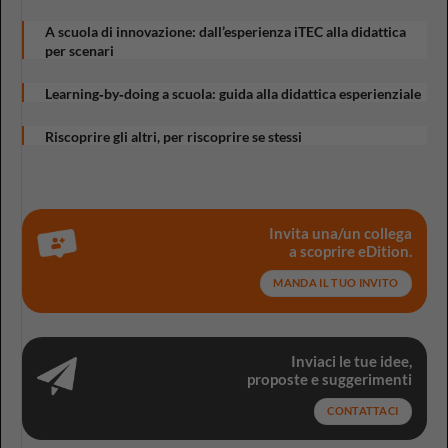
A scuola di innovazione: dall’esperienza iTEC alla didattica
per scenari
Learning‑by‑doing a scuola: guida alla didattica esperienziale
Riscoprire gli altri, per riscoprire se stessi
Invita una/un collega
a scoprire eDition.
MANDA IL TUO INVITO
Inviaci le tue idee,
proposte e suggerimenti
CONTATTACI