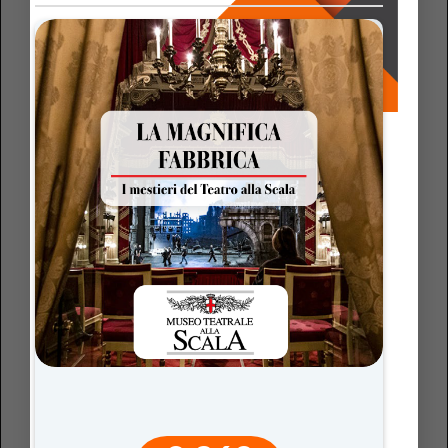
L’approccio sopra descritto trova una forte
attualizzazione nel framework dell’
Universal Design for
Learning
(UDL), modello educativo che si basa sull’idea
che l’
eterogeneità della classe
non sia un ostacolo, ma
una risorsa, e che il ruolo della scuola sia quello di
rimuovere le barriere all’apprendimento, offrendo a tutti
pari opportunità di successo.
Questo approccio chiede agli insegnanti di ripensare il
proprio approccio didattico, di spostare lo sguardo da
chi “ha bisogno di qualcosa in più” a una scuola che parte
da tutti. Il cuore del modello dell’UDL è che gli insegnanti
debbano progettare sin dall’inizio
percorsi didattici
in
grado di rispondere alla variabilità degli studenti
offrendo diverse modalità di accesso, espressione e
coinvolgimento, articolate su tre principi fondamentali:
1.
Molteplici mezzi di rappresentazione
: Offrire diverse
modalità per presentare le informazioni, riconoscendo