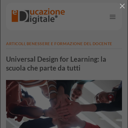
Salta
ai
contenuti
ARTICOLI
BENESSERE E FORMAZIONE DEL DOCENTE
,
Universal Design for Learning: la
scuola che parte da tutti