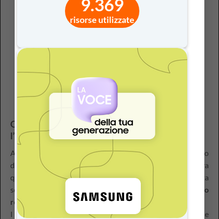
9.369
che gli studenti elaborano e comprendono i contenuti in
modi differenti.
risorse utilizzate
2.
Molteplici mezzi di espressione
: Consentire agli
studenti di dimostrare ciò che hanno appreso attraverso
modalità diverse, rispettando le loro preferenze e abilità.
3.
Molteplici mezzi di coinvolgimento
: Motivare gli
studenti attraverso approcci diversificati, stimolando il
loro interesse e la loro partecipazione attiva.
Ogni cervello impara in modo diverso:
l’UDL come ponte tra scienza e didattica
Avete mai notato come alcuni studenti si accendano
davanti a un video, altri davanti a una storia, altri ancora
quando possono “mettere le mani in pasta”? Non si tratta
solo di preferenze o stili:
il cervello apprende attraverso
reti differenti
e ognuna di esse richiede stimoli diversi.
I principi
evidence-based
dell’UDL affondano le radici nelle