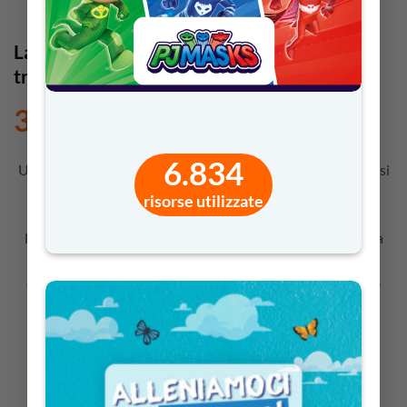
La Bussola del Testo – Il Kit per Orientarsi
tra le Parole
3,90
€
6.834
Un kit educativo per accompagnare i bambini nei primi passi
della comprensione del testo, attraverso gioco, musica e
risorse utilizzate
creatività. Con una canzone coinvolgente, una scheda
laboratoriale e un disegno da colorare, i piccoli imparano a
“leggere con la bussola”, ponendo domande semplici per
orientarsi tra storie e immagini. Perfetto per introdurre le
basi della lettura consapevole e dell’ascolto attivo.
Per i docenti (di ruolo e non)
delle
SCUOLE D’INFANZIA E PRIMARIE
Adatto agli studenti
DAI 4 AI 6 ANNI