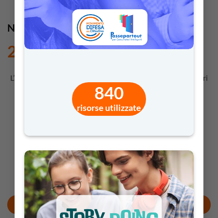
Natale da colorare
2,50
€
L’albero illuminato, ghirlande scintillanti, stelle lucenti e altri
840
simboli da colorare per entrare nello spirito natalizio.
Perfette per un tocco di magia prima e durante i
risorse utilizzate
festeggiamenti.
Per i docenti (di ruolo e non)
delle
SCUOLE DELL’INFANZIA E PRIMARIE
Adatto agli studenti
DAI 4 AI 6 ANNI
AGGIUNGI AL CARRELLO