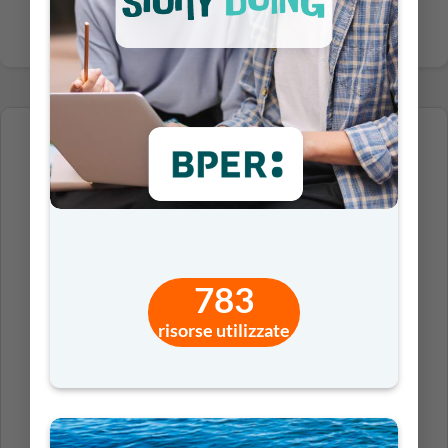
PER I DOCENTI (DI RUOLO E NON)
DELLE SCUOLE DELL’INFANZIA E PRIMARIE
783
risorse utilizzate
ADATTO PER GLI STUDENTI
DAI 4 AI 6 ANNI