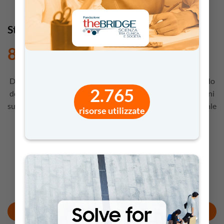
Strumenti Classici
8,90
€
Dall’arpa al violino: un gioco musicale per esplorare il mondo
2.765
degli strumenti classici. I bambini ascoltano e associano ogni
suono all’immagine corretta, sviluppando sensibilità musicale
risorse utilizzate
e concentrazione.
Per i docenti (di ruolo e non)
delle
SCUOLE DELL’INFANZIA E PRIMARIE
Adatto agli studenti
DAI 4 AI 6 ANNI
AGGIUNGI AL CARRELLO