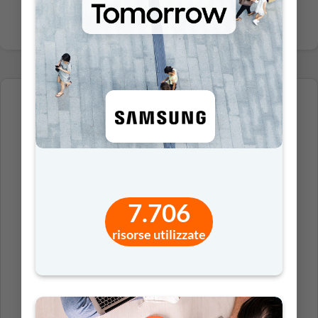
PER I DOCENTI (DI RUOLO E NON)
DELLE SCUOLE DELL’INFANZIA E PRIMARIE
7.706
risorse utilizzate
ADATTO AGLI STUDENTI
DAI 4 AI 6 ANNI