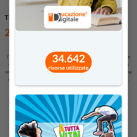
Ti voglio bene, Mamma!
2,50
€
La festa della mamma è un giorno speciale per celebrare
34.642
l’amore e la cura che le mamme ci danno ogni giorno! Con le
nostre schede da colorare, i più piccoli potranno creare un
risorse utilizzate
regalo unico e personalizzato. Disegni di cuori, fiori e mamme
sorridenti aspettano solo di essere riempiti di colori vivaci.
Un modo dolce e divertente per dire “Ti voglio bene,
Mamma!”
Per i docenti (di ruolo e non)
delle
SCUOLE DELL’INFANZIA E PRIMARIE
Adatto agli studenti
DAI 4 AI 6 ANNI