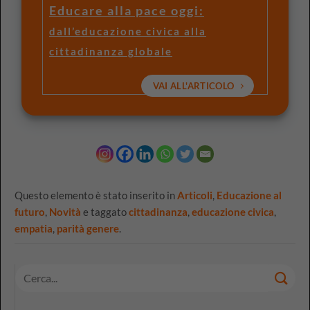
Educare alla pace oggi:
dall’educazione civica alla
cittadinanza globale
VAI ALL'ARTICOLO
Questo elemento è stato inserito in
Articoli
,
Educazione al
futuro
,
Novità
e taggato
cittadinanza
,
educazione civica
,
empatia
,
parità genere
.