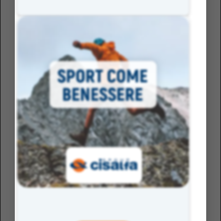
Il linguaggio come primo luogo di educazione
Le parole non descrivono soltanto il mondo: lo
costruiscono. Attraverso il linguaggio impariamo a dare
valore alle persone, a stabilire relazioni, a definire ciò che
è normale e ciò che non lo è, perciò educare alla parità
significa, prima di tutto, educare al linguaggio. La
violenza di genere nasce spesso da un
linguaggio che
normalizza la disparità
: nelle battute, nei titoli dei
giornali, nei commenti online. Parole che sminuiscono,
infantilizzano, cancellano: espressioni come “raptus di
gelosia”, “lei lo provocava”, “non si sapeva difendere”, “le
permetto” rivelano una
struttura culturale
che sposta la
responsabilità, che giustifica invece di denunciare, che
riduce invece di comprendere.
Insegnare un linguaggio equo non significa solo
sostituire termini o aggiungere desinenze femminili, ma