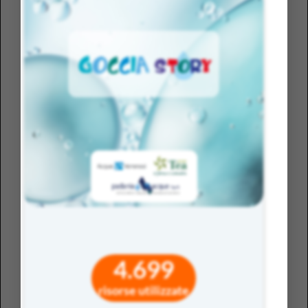
L’educazione digitale efficace combina
competenze
tecniche e competenze etiche
: saper usare
impostazioni di sicurezza e privacy; conoscere gli
strumenti esistenti per la nostra protezione; distinguere
tra conflitto e molestia/cyberstalking; riconoscere
stereotipi e hate speech di genere. È utile includere
momenti di
media & information literacy
: l’obiettivo
formativo non è “demonizzare” la rete, ma abitare il
digitale in modo sicuro e giusto, riconoscendo che anche
online valgono le stesse regole di rispetto, consenso e
dignità che difendiamo nella vita offline. Raccontare le
diverse forme di violenza, allora, non serve a spaventare,
ma a rendere visibili i
meccanismi del controllo
e a
restituire voce e competenza a chi ne è privo. Solo
riconoscendo la complessità del fenomeno possiamo
4.699
costruire una
cultura della prevenzione
, fondata
risorse utilizzate
sull’ascolto, sull’educazione e sulla libertà.