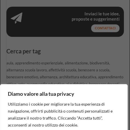
Inviaci le tue idee,
proposte e suggerimenti
CONTATTACI
Cerca per tag
aula
apprendimento esperienziale
alimentazione
biodiversità
alternanza scuola lavoro
affettività scuola
benessere a scuola
benessere emotivo
alternanza
architettura educativa
apprendimento
attivo
arte
avanguardie educative
ai e didattica
benessere docenti
benessere emotivo insegnanti
apprendimento attivo in classe
Diamo valore alla tua privacy
apprendimento linguistico
benessere
agenda 2030
Utilizziamo i cookie per migliorare la tua esperienza di
navigazione, offrirti pubblicità o contenuti personalizzati e
Copyright 2026 ©
Civicamente Srl Società Benefit
|
Dati
analizzare il nostro traffico. Cliccando “Accetta tutti”,
Societari
|
Privacy policy - Cookie policy
acconsenti al nostro utilizzo dei cookie.