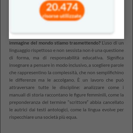
20.474
riconoscere la forza simbolica delle parole
e la loro
capacità di includere o escludere. Ogni volta che una
risorse utilizzate
studentessa non si riconosce nel linguaggio dei testi
scolastici, o che una forma femminile viene percepita
come “forzata”, la scuola è chiamata a interrogarsi:
che
immagine del mondo stiamo trasmettendo?
L’uso di un
linguaggio rispettoso e non sessista non è una questione
di forma, ma di responsabilità educativa. Significa
insegnare a pensare in modo inclusivo, a scegliere parole
che rappresentino la complessità, che non semplifichino
le differenze ma le accolgano. È un lavoro che può
attraversare tutte le discipline: analizzare come i
manuali di storia raccontano le figure femminili, come la
preponderanza del termine “scrittore” abbia cancellato
le autrici dai testi antologici, come la lingua evolve per
rispecchiare una società più equa.