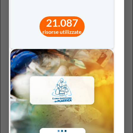
scelto come giorno di mobilitazione contro la violenza di
genere. Nel 1999, le Nazioni Unite lo hanno riconosciuto
21.087
ufficialmente come Giornata internazionale per
l’eliminazione della violenza contro le donne. Ricordare
risorse utilizzate
questa storia a scuola significa restituire senso e
profondità a una data che rischia di ridursi a rito. Le
sorelle Mirabal non rappresentano solo il coraggio
femminile, ma l’idea stessa di
cittadinanza attiva
: la
possibilità di opporsi all’ingiustizia, di scegliere la libertà,
di fare della dignità un atto politico.
Portare la loro vicenda in classe — attraverso
letture,
film, testimonianze o laboratori di scrittura
— aiuta
studentesse e studenti a comprendere che la violenza di
genere non nasce solo dall’individuo, ma da un sistema
di potere che può e deve essere disimparato.
Educare
alla memoria
, oggi, significa insegnare a riconoscere i
meccanismi che trasformano la differenza in