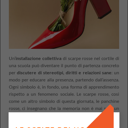
Un’
installazione collettiva
di scarpe rosse nel cortile di
una scuola può diventare il punto di partenza concreto
per
discutere di stereotipi, diritti e relazioni sane
: un
modo per educare alla presenza, partendo dall’assenza.
Ogni simbolo è, in fondo, una forma di apprendimento
rispetto a un fenomeno sociale. Le scarpe rosse, così
come un altro simbolo di questa giornata, le panchine
rosse, ci insegnano che la memoria non è mai solo un
atto commemorativo, ma un esercizio di consapevolezza
civile.