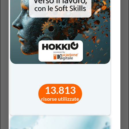
consapevolezza economica, soprattutto alle
studentesse.
Educare al digitale per contrastare gli abusi
Allo stesso modo,
educare al corretto uso del digitale
significa andare oltre le regole di “buona condotta”
online: vuol dire lavorare su
consenso
,
privacy
,
responsabilità
e
potere
nelle relazioni mediate dalla
tecnologia. In classe, questo si traduce nel far
comprendere che ogni contenuto ha un contesto e
un’autorialità (immagini, chat, note vocali), che il
13.813
consenso alla condivisione
è sempre specifico e
revocabile e che la circolazione non consensuale di foto
risorse utilizzate
o informazioni è una forma di violenza. Bisogna chiarire
la permanenza dei dati (screenshot, inoltri, archivi) e i
rischi di pratiche come sexting non consapevole, image-
based abuse, doxxing, deepfake.