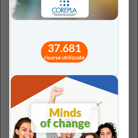
disuguaglianza, e il silenzio in complicità.
I molti volti della violenza: una scuola per la
consapevolezza
La
violenza contro le donne
non ha un’unica forma né
37.681
un solo linguaggio. Spesso non inizia con un gesto fisico,
risorse utilizzate
ma con una parola che sminuisce, una scelta imposta,
una libertà economica negata. Riconoscerne le
sfumature è il primo passo per prevenirla. Accanto alla
violenza fisica e sessuale
— quella più visibile e
denunciata — esistono forme più sottili ma altrettanto
devastanti:
• la
violenza psicologica
, che controlla e isola attraverso
la colpa o la paura;
• la
violenza digitale
, che si manifesta in molestie, ricatti
e diffusione non consensuale di immagini;
• la
violenza economica
, forse la più invisibile, che priva