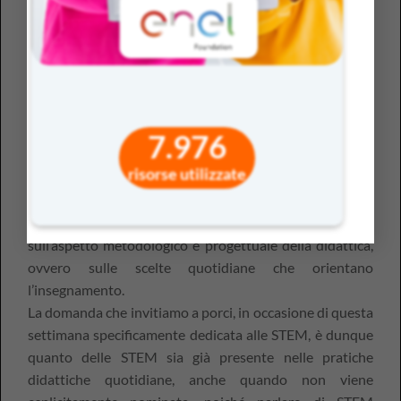
educativi speciali
, disturbi specifici dell’apprendimento
o difficoltà nella didattica tradizionale, ma anche per chi
manifesta una bassa motivazione o fatica a trovare
senso nello studio.
Le STEM come leva educativa trasversale
7.976
Le STEM oltre a rappresentare una risposta alle esigenze
risorse utilizzate
dell’innovazione scientifica e tecnologica, possono
diventare una leva educativa capace di promuovere
equità
e
partecipazione
, quando ci si sofferma
sull’aspetto metodologico e progettuale della didattica,
ovvero sulle scelte quotidiane che orientano
l’insegnamento.
La domanda che invitiamo a porci, in occasione di questa
settimana specificamente dedicata alle STEM, è dunque
quanto delle STEM sia già presente nelle pratiche
didattiche quotidiane, anche quando non viene