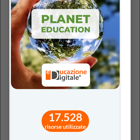
È il caso, ad esempio, delle
Model Eliciting Activities
, che
chiedono agli studenti di costruire modelli per
interpretare e risolvere problemi complessi, rendendo
esplicito il proprio ragionamento e confrontandolo con
quello degli altri, e che pongono il focus non sulla
correttezza formale della risposta, ma sulla qualità del
modello elaborato, sulla sua capacità di spiegare il
problema e di essere comunicato e migliorato.
Anche i modelli di problem-solving strutturato, come il
Design Thinking
o
IDeAL
, rientrano tra queste
metodologie: sono degli approcci in cui la soluzione del
problema viene progettata, testata, rivista e migliorata
in modo iterativo, valorizzando la comprensione
profonda anziché la semplice applicazione di procedure.
17.528
In questi contesti, il pensiero viene costantemente
messo alla prova, riorganizzato e migliorato, rafforzando
risorse utilizzate
la consapevolezza dei processi cognitivi e decisionali