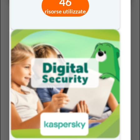
46
risorse utilizzate
Il ruolo del docente nelle metodologie STEM
L’adozione di metodologie coerenti con l’approccio STEM
comporta inevitabilmente un ripensamento del
ruolo
del docente
, perché, se si sposta l’attenzione dalla
trasmissione del contenuto al processo di insegnamento
e apprendimento, il docente diventa un facilitatore di
tale processo.
Di nuovo, dunque, centralità della
dimensione
metodologico-progettuale
: sviluppare contesti
significativi, ideare compiti autentici, porre domande che
guidino l’analisi, osservare le strategie degli studenti e
sostenerli nella pianificazione e nel monitoraggio delle
azioni intraprese. Le lezioni diventano meno lineari e
prevedibili, ma più dense dal punto di vista cognitivo,
perché lasciano spazio all’
esplorazione
e al
confronto
.