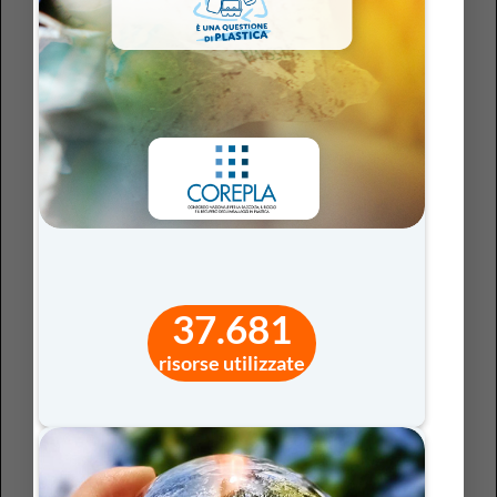
insegna: significa, cioè, parlare di
scelte metodologiche
intenzionali
che attivano situazioni di apprendimento in
cui i problemi sono autentici e aperti, non esiste un’unica
soluzione corretta, e l’attenzione è posta sul processo
più che sul risultato finale, con il fine di stimolare le
competenze trasversali sopra menzionate.
Metodologie meno diffuse ma coerenti con il
paradigma STEM
Accanto agli approcci più conosciuti, qui brevemente
accennati, esistono
metodologie meno diffuse
ma
37.681
estremamente coerenti con il paradigma STEM e che a
partire da problemi complessi chiedono agli studenti di
risorse utilizzate
arrivare a una soluzione e, allo stesso tempo, di
giustificare le scelte e documentare il proprio
ragionamento, coinvolgendoli attivamente nel processo
di apprendimento e costruzione condivisa di significati.