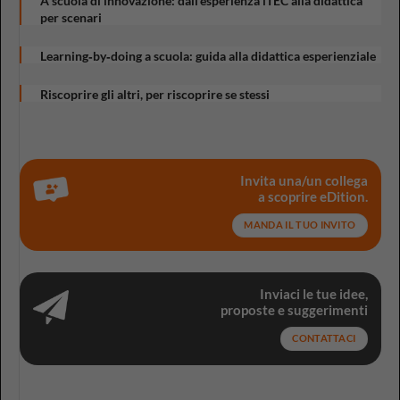
A scuola di innovazione: dall’esperienza iTEC alla didattica
per scenari
Learning‑by‑doing a scuola: guida alla didattica esperienziale
Riscoprire gli altri, per riscoprire se stessi
Invita una/un collega
a scoprire eDition.
MANDA IL TUO INVITO
Inviaci le tue idee,
proposte e suggerimenti
CONTATTACI