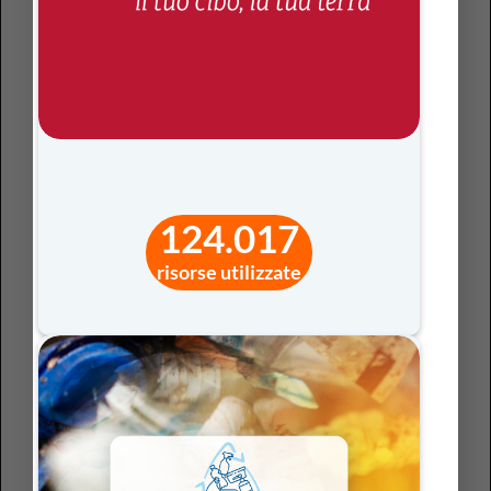
decisione e il lavoro collaborativo;
• l’apprendimento inquiry-based pone al centro il
processo di indagine, invitando gli studenti a formulare
domande, ipotesi e strategie di verifica;
• la didattica laboratoriale, anche attraverso l’uso delle
tecnologie, consente di sperimentare, raccogliere e
analizzare dati, costruire modelli e comunicare i risultati
in modo efficace;
• l’apprendimento cooperativo e le attività di coding,
124.017
anche in forma unplugged, favoriscono l’organizzazione
risorse utilizzate
del pensiero in sequenze, la gestione di vincoli e
condizioni, il monitoraggio delle azioni intraprese e la
collaborazione orientata a un obiettivo comune.
Dalle discipline al metodo: come si insegna
conta quanto cosa si insegna
Sotto questa lente interpretativa, parlare di STEM non
riguarda solo
che cosa
si insegna bensì anche
come
si