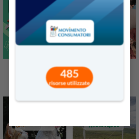
UN’ESTATE CIRCOLARE
DIDATTICA IN ENGLISH
485
risorse utilizzate