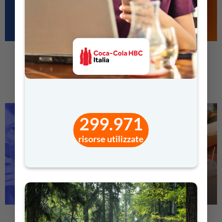
ENERGIA IN GIOCO
LABORATORI
INTERDISCIPLINARI
299.971
risorse utilizzate
PASSEPARTOUT
BIOPLASTICA: UN MONDO
CHE RINASCE