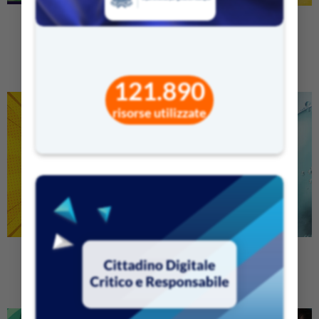
PJ MASKS
STORIE PER IMPARARE
121.890
risorse utilizzate
OKKIO ALLA SALUTE
GOCCIA STORY