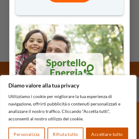
SECONDARIA DI SECONDO GRADO
Educazione civica
APRI >
INVIACI IL TUO CONTRIBUTO
Diamo valore alla tua privacy
Utilizziamo i cookie per migliorare la tua esperienza di
navigazione, offrirti pubblicità o contenuti personalizzati e
analizzare il nostro traffico. Cliccando “Accetta tutti”,
acconsenti al nostro utilizzo dei cookie.
Personalizza
Rifiuta tutto
Accettare tutto
Copyright 2026 © CivicaMente SRL Società Benefit |
Dati Societari
|