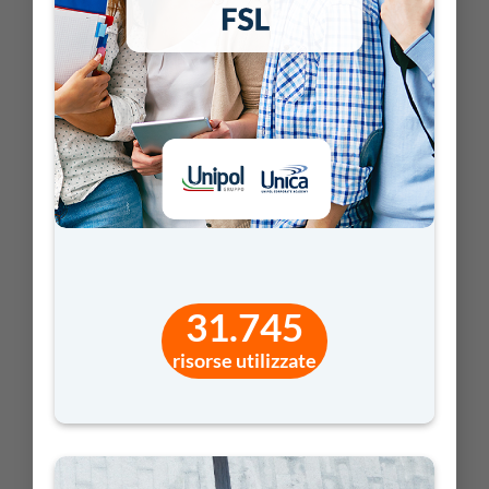
Matematica e tecnologia
APRI >
Stranger Numbers
31.745
PRIMARIA
Matematica
risorse utilizzate
APRI >