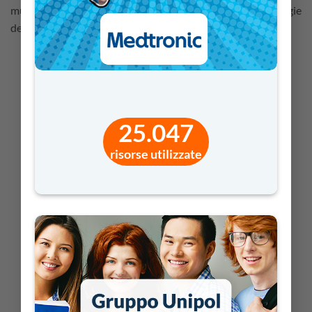
multimediali sviluppati utilizzando le ICT, le nuove tecnologie
dell’informazione e della comunicazione.
TUTTI
INFANZIA
PRIMARIA
SECONDARIA DI I GRADO
25.047
SECONDARIA DI II GRADO
risorse utilizzate
Pi greco day: dalla matematica al territorio
PRIMARIA